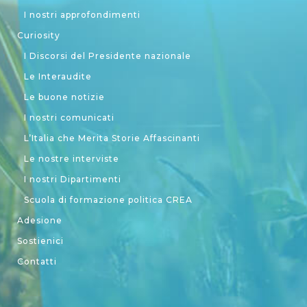
I nostri approfondimenti
Curiosity
I Discorsi del Presidente nazionale
Le Interaudite
Le buone notizie
I nostri comunicati
L’Italia che Merita Storie Affascinanti
Le nostre interviste
I nostri Dipartimenti
Scuola di formazione politica CREA
Adesione
Sostienici
Contatti