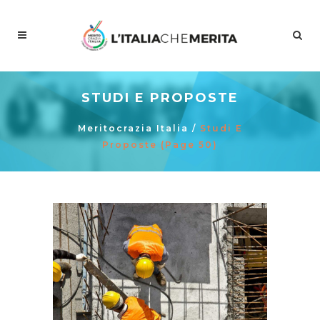
STUDI E PROPOSTE
Meritocrazia Italia
/
Studi E
Proposte
(Page 50)