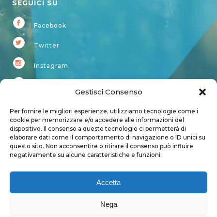
SEGUICI SU
Facebook
Twitter
Instagram
Youtube
Gestisci Consenso
Kardup
Per fornire le migliori esperienze, utilizziamo tecnologie come i
cookie per memorizzare e/o accedere alle informazioni del
dispositivo. Il consenso a queste tecnologie ci permetterà di
Account
elaborare dati come il comportamento di navigazione o ID unici su
questo sito. Non acconsentire o ritirare il consenso può influire
Login
negativamente su alcune caratteristiche e funzioni.
Logout
Account
Accetta
User page
Nega