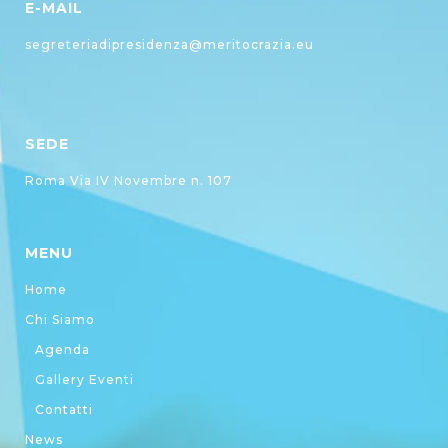
E-MAIL
segreteriadipresidenza@meritocrazia.eu
SEDE
Roma Via IV Novembre n. 107
MENU
Home
Chi Siamo
Agenda
Gallery Eventi
Contatti
News