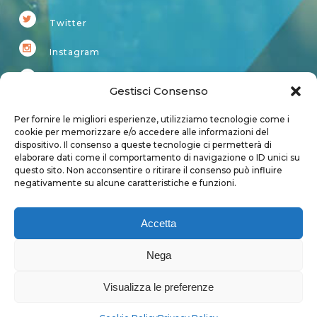
Twitter
Instagram
Youtube
Gestisci Consenso
Kardup
Per fornire le migliori esperienze, utilizziamo tecnologie come i
cookie per memorizzare e/o accedere alle informazioni del
dispositivo. Il consenso a queste tecnologie ci permetterà di
Account
elaborare dati come il comportamento di navigazione o ID unici su
questo sito. Non acconsentire o ritirare il consenso può influire
Login
negativamente su alcune caratteristiche e funzioni.
Logout
Account
Accetta
User page
Nega
Visualizza le preferenze
Privacy Policy
|
Cookie Policy