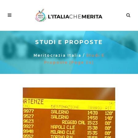
STUDI E PROPOSTE
Meritocrazia Italia
/
Studi E
Proposte
(Page 24)