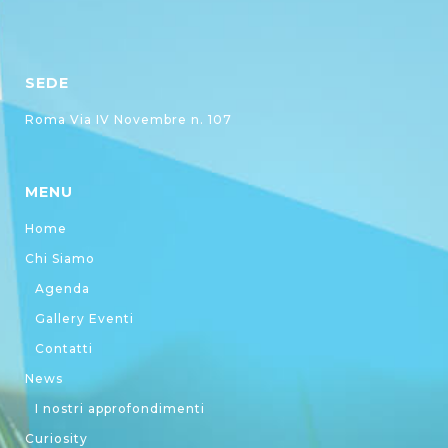
SEDE
Roma Via IV Novembre n. 107
MENU
Home
Chi Siamo
Agenda
Gallery Eventi
Contatti
News
I nostri approfondimenti
Curiosity