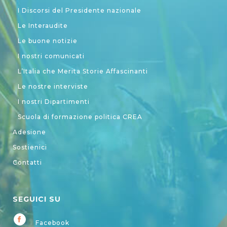
I Discorsi del Presidente nazionale
Le Interaudite
Le buone notizie
I nostri comunicati
L’Italia che Merita Storie Affascinanti
Le nostre interviste
I nostri Dipartimenti
Scuola di formazione politica CREA
Adesione
Sostienici
Contatti
SEGUICI SU
Facebook