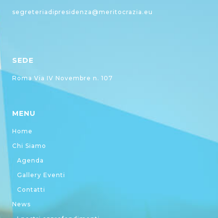
segreteriadipresidenza@meritocrazia.eu
SEDE
Roma Via IV Novembre n. 107
MENU
Home
Chi Siamo
Agenda
Gallery Eventi
Contatti
News