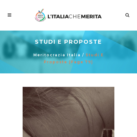
STUDI E PROPOSTE
Meritocrazia Italia
/
Studi E
Proposte
(Page 79)