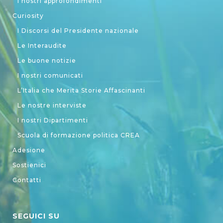
I nostri approfondimenti
Curiosity
I Discorsi del Presidente nazionale
Le Interaudite
Le buone notizie
I nostri comunicati
L’Italia che Merita Storie Affascinanti
Le nostre interviste
I nostri Dipartimenti
Scuola di formazione politica CREA
Adesione
Sostienici
Contatti
SEGUICI SU