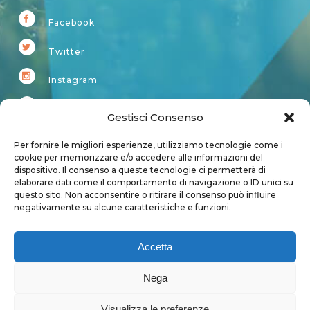
Facebook
Twitter
Instagram
Youtube
Gestisci Consenso
Kardup
Per fornire le migliori esperienze, utilizziamo tecnologie come i
cookie per memorizzare e/o accedere alle informazioni del
dispositivo. Il consenso a queste tecnologie ci permetterà di
Account
elaborare dati come il comportamento di navigazione o ID unici su
questo sito. Non acconsentire o ritirare il consenso può influire
Login
negativamente su alcune caratteristiche e funzioni.
Logout
Account
Accetta
User page
Nega
Visualizza le preferenze