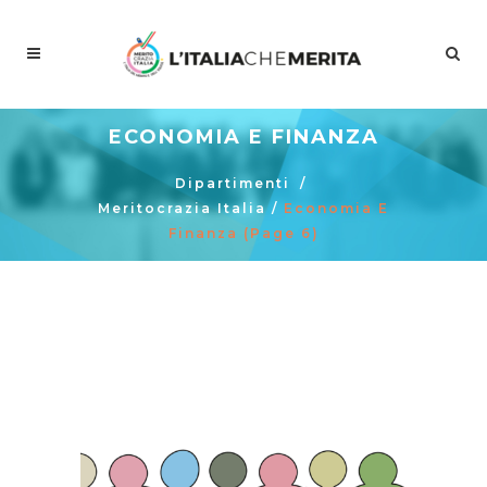
ECONOMIA E FINANZA
Dipartimenti
/
Meritocrazia Italia
/
Economia E
Finanza
(Page 6)