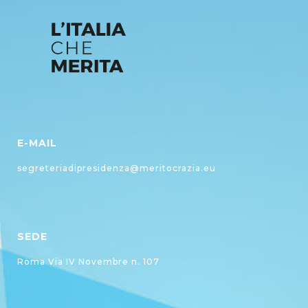
E-MAIL
segreteriadipresidenza@meritocrazia.eu
SEDE
Roma Via IV Novembre n. 107