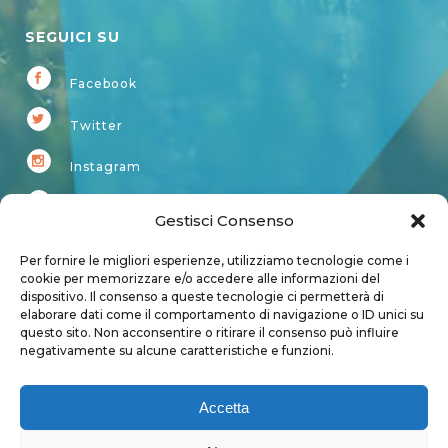
SEGUICI SU
Facebook
Twitter
Instagram
Youtube
Gestisci Consenso
Kardup
Per fornire le migliori esperienze, utilizziamo tecnologie come i
cookie per memorizzare e/o accedere alle informazioni del
dispositivo. Il consenso a queste tecnologie ci permetterà di
Account
elaborare dati come il comportamento di navigazione o ID unici su
questo sito. Non acconsentire o ritirare il consenso può influire
Login
negativamente su alcune caratteristiche e funzioni.
Logout
Account
Accetta
User page