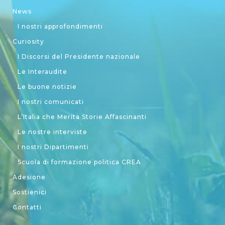
News
I nostri approfondimenti
Curiosity
I Discorsi del Presidente nazionale
Le Interaudite
Le buone notizie
I nostri comunicati
L’Italia che Merita Storie Affascinanti
Le nostre interviste
I nostri Dipartimenti
Scuola di formazione politica CREA
Adesione
Sostienici
Contatti