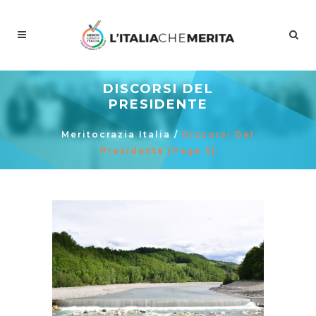
DISCORSI DEL
PRESIDENTE
Meritocrazia Italia
/
Discorsi Del
Presidente
(Page 5)