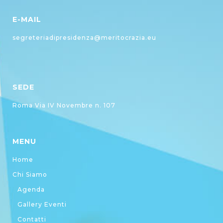
E-MAIL
segreteriadipresidenza@meritocrazia.eu
SEDE
Roma Via IV Novembre n. 107
MENU
Home
Chi Siamo
Agenda
Gallery Eventi
Contatti