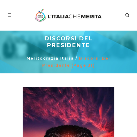
DISCORSI DEL
PRESIDENTE
Meritocrazia Italia
/
Discorsi Del
Presidente
(Page 31)