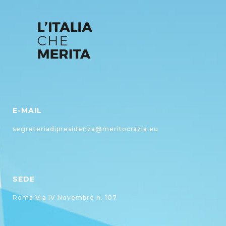
E-MAIL
segreteriadipresidenza@meritocrazia.eu
SEDE
Roma Via IV Novembre n. 107