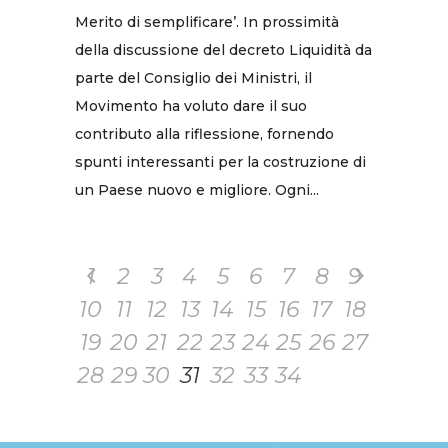
Merito di semplificare’. In prossimità
della discussione del decreto Liquidità da
parte del Consiglio dei Ministri, il
Movimento ha voluto dare il suo
contributo alla riflessione, fornendo
spunti interessanti per la costruzione di
un Paese nuovo e migliore. Ogni...
1
2
3
4
5
6
7
8
9
10
11
12
13
14
15
16
17
18
19
20
21
22
23
24
25
26
27
28
29
30
31
32
33
34