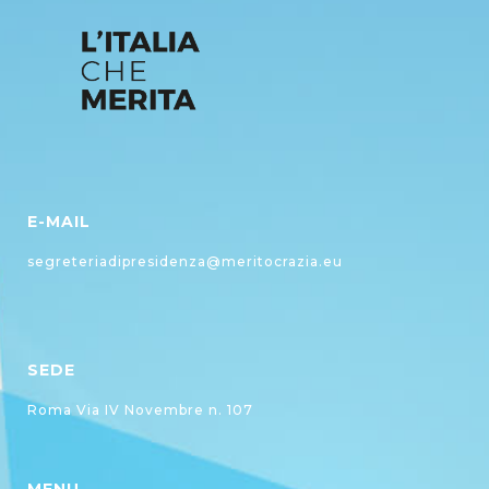
E-MAIL
segreteriadipresidenza@meritocrazia.eu
SEDE
Roma Via IV Novembre n. 107