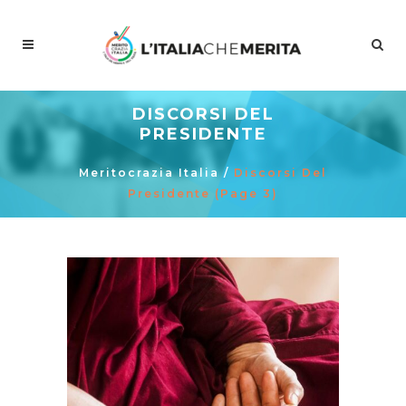
DISCORSI DEL
PRESIDENTE
Meritocrazia Italia
/
Discorsi Del
Presidente
(Page 3)