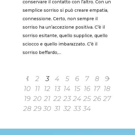
conservare il contatto con l’altro. Con un
semplice sorriso si può creare empatia,
connessione. Certo, non sempre il
sorriso ha un’accezione positiva. C’è il
sorriso esitante, quello supplice, quello
sciocco e quello imbarazzato. C’è il
sorriso beffardo,...
1
2
3
4
5
6
7
8
9
10
11
12
13
14
15
16
17
18
19
20
21
22
23
24
25
26
27
28
29
30
31
32
33
34