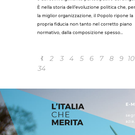
È nella storia dell’evoluzione politica che, pe
la miglior organizzazione, il Popolo ripone la
propria fiducia non tanto nel corretto piano
normativo, dalla composizione spesso...
1
2
3
4
5
6
7
8
9
10
34
E-M
segr
azia