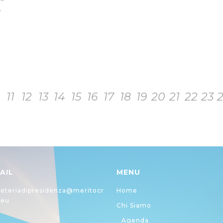
r
11
12
13
14
15
16
17
18
19
20
21
22
23
AIL
MENU
eteriadipresidenza@meritocr
Home
.eu
Chi Siamo
Agenda