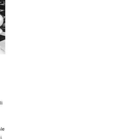
8
li
ale
i.