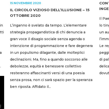
CONT
15 NOVEMBRE 2020
INGE
IL CIRCOLO VIZIOSO DELL’ILLUSIONE – 15
OTTOBRE 2020
Il Pa
in
L’inganno è svelato da tempo. L’elementare
lo tin
tti
strategia propagandistica di chi denuncia a
un au
gran voce il disagio sociale senza agenda o
l’imm
intenzione di programmazione e fare degenera
Le re
a
in un populismo dilagante, dalle molteplici
peggi
declinazioni. Ma, fino a quando soccorso alle
di pa
.
debolezze, equità e benessere collettivo
delic
resteranno affascinanti versi di una poesia
dovut
senza prosa, non ci sarà spazio per la speranza
ben riposta. Affidato il...