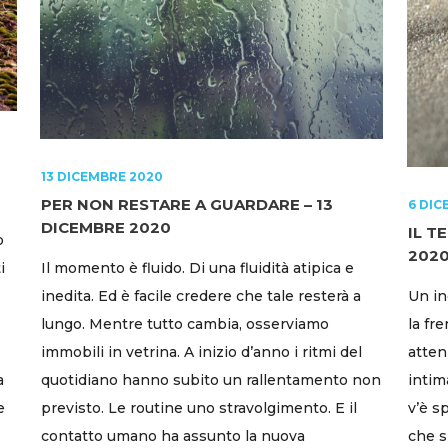
13 DICEMBRE 2020
PER NON RESTARE A GUARDARE – 13
6 DIC
DICEMBRE 2020
IL T
o
202
i
Il momento è fluido. Di una fluidità atipica e
inedita. Ed è facile credere che tale resterà a
Un in
lungo. Mentre tutto cambia, osserviamo
la fr
immobili in vetrina. A inizio d’anno i ritmi del
atten
a
quotidiano hanno subito un rallentamento non
intima
e
previsto. Le routine uno stravolgimento. E il
v’è s
contatto umano ha assunto la nuova
che s