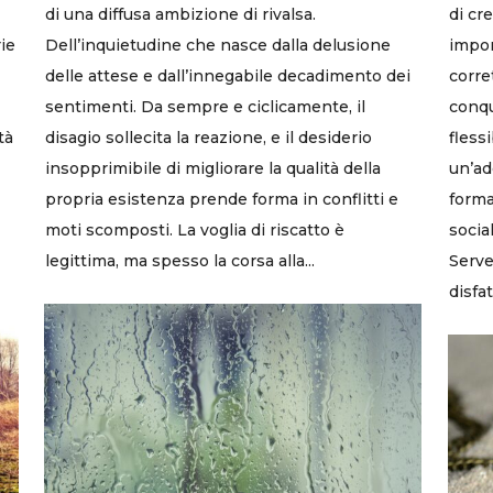
di una diffusa ambizione di rivalsa.
di cr
ie
Dell’inquietudine che nasce dalla delusione
impon
delle attese e dall’innegabile decadimento dei
corre
sentimenti. Da sempre e ciclicamente, il
conqu
tà
disagio sollecita la reazione, e il desiderio
fless
insopprimibile di migliorare la qualità della
un’ad
propria esistenza prende forma in conflitti e
forma
moti scomposti. La voglia di riscatto è
socia
legittima, ma spesso la corsa alla...
Serve
disfat