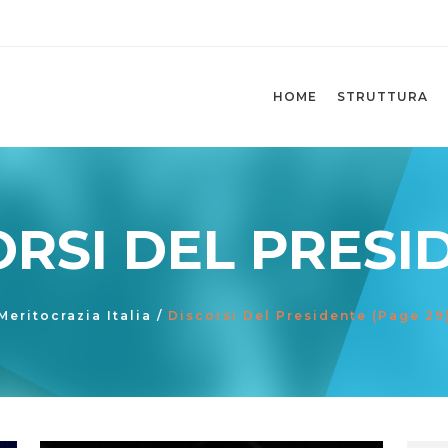
HOME
STRUTTURA
ORSI DEL PRESI
Meritocrazia Italia
/
Discorsi Del Presidente
(Page 29