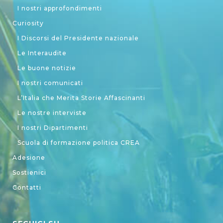
I nostri approfondimenti
Curiosity
I Discorsi del Presidente nazionale
Le Interaudite
Le buone notizie
I nostri comunicati
L’Italia che Merita Storie Affascinanti
Le nostre interviste
I nostri Dipartimenti
Scuola di formazione politica CREA
Adesione
Sostienici
Contatti