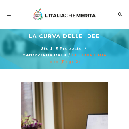
LA CURVA DELLE IDEE
Studi E Proposte
/
Meritocrazia Italia
/
La Curva Delle
Idee
(Page 2)