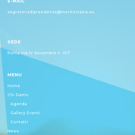
E-MAIL
segreteriadipresidenza@meritocrazia.eu
SEDE
Roma Via IV Novembre n. 107
MENU
Home
Chi Siamo
Agenda
Gallery Eventi
Contatti
News