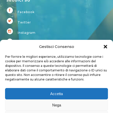
SEGUICI SU
Facebook
Twitter
Instagram
Youtube
Gestisci Consenso
Kardup
Per fornire le migliori esperienze, utilizziamo tecnologie come i
cookie per memorizzare e/o accedere alle informazioni del
dispositivo. Il consenso a queste tecnologie ci permetterà di
Account
elaborare dati come il comportamento di navigazione o ID unici su
questo sito. Non acconsentire o ritirare il consenso può influire
Login
negativamente su alcune caratteristiche e funzioni.
Logout
Account
Accetta
User page
Nega