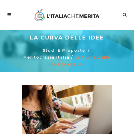
LA CURVA DELLE IDEE
Studi E Proposte
/
Meritocrazia Italia
/
La Curva Delle
Idee
(Page 56)