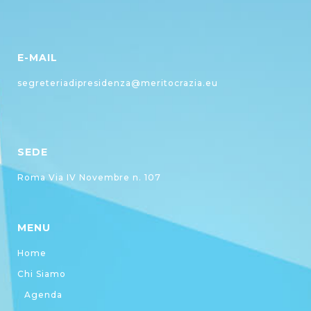
E-MAIL
segreteriadipresidenza@meritocrazia.eu
SEDE
Roma Via IV Novembre n. 107
MENU
Home
Chi Siamo
Agenda