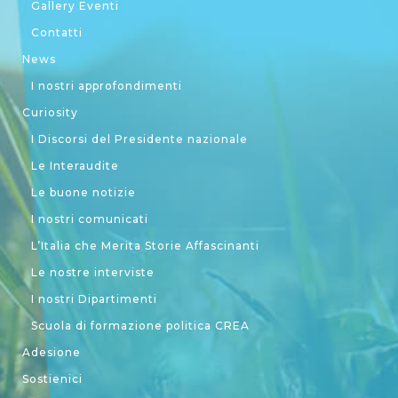
Gallery Eventi
Contatti
News
I nostri approfondimenti
Curiosity
I Discorsi del Presidente nazionale
Le Interaudite
Le buone notizie
I nostri comunicati
L’Italia che Merita Storie Affascinanti
Le nostre interviste
I nostri Dipartimenti
Scuola di formazione politica CREA
Adesione
Sostienici