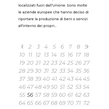
localizzati fuori dall’Unione. Sono molte
le aziende europee che hanno deciso di
riportare la produzione di beni o servizi
all'interno dei propri...
1
2
3
4
5
6
7
8
9
10
11
12
13
14
15
16
17
18
19
20
21
22
23
24
25
26
27
28
29
30
31
32
33
34
35
36
37
38
39
40
41
42
43
44
45
46
47
48
49
50
51
52
53
54
55
56
57
58
59
60
61
62
63
64
65
66
67
68
69
70
71
72