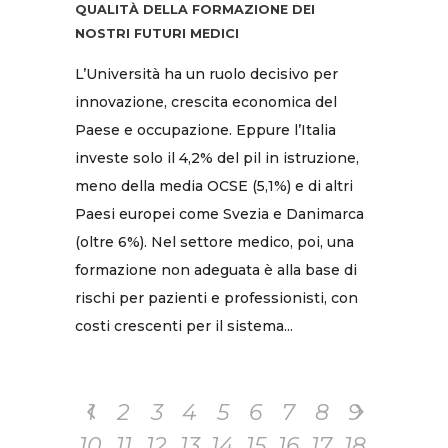
QUALITÀ DELLA FORMAZIONE DEI
NOSTRI FUTURI MEDICI
L’Università ha un ruolo decisivo per
innovazione, crescita economica del
Paese e occupazione. Eppure l’Italia
investe solo il 4,2% del pil in istruzione,
meno della media OCSE (5,1%) e di altri
Paesi europei come Svezia e Danimarca
(oltre 6%). Nel settore medico, poi, una
formazione non adeguata è alla base di
rischi per pazienti e professionisti, con
costi crescenti per il sistema...
1
2
3
4
5
6
7
8
9
10
11
12
13
14
15
16
17
18