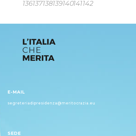
136
137
138
139
140
141
142
E-MAIL
segreteriadipresidenza@meritocrazia.eu
SEDE