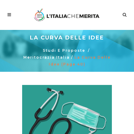
LA CURVA DELLE IDEE
Studi E Proposte
/
Meritocrazia Italia
/
La Curva Delle
Idee
(Page 40)