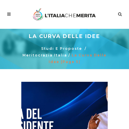
LA CURVA DELLE IDEE
Studi E Proposte
/
Meritocrazia Italia
/
La Curva Delle
Idee
(Page 5)