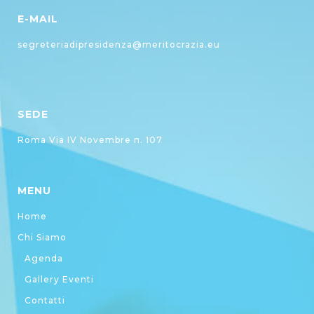
E-MAIL
segreteriadipresidenza@meritocrazia.eu
SEDE
Roma Via IV Novembre n. 107
MENU
Home
Chi Siamo
Agenda
Gallery Eventi
Contatti