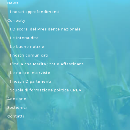
News
I nostri approfondimenti
Curiosity
I Discorsi del Presidente nazionale
Le Interaudite
Le buone notizie
I nostri comunicati
L’Italia che Merita Storie Affascinanti
Le nostre interviste
I nostri Dipartimenti
Scuola di formazione politica CREA
Adesione
Sostienici
Contatti