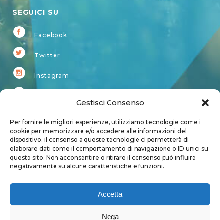
SEGUICI SU
Facebook
Twitter
Instagram
Youtube
Gestisci Consenso
Kardup
Per fornire le migliori esperienze, utilizziamo tecnologie come i
cookie per memorizzare e/o accedere alle informazioni del
dispositivo. Il consenso a queste tecnologie ci permetterà di
Account
elaborare dati come il comportamento di navigazione o ID unici su
questo sito. Non acconsentire o ritirare il consenso può influire
Login
negativamente su alcune caratteristiche e funzioni.
Logout
Account
Accetta
User page
Nega