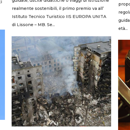
guidate, uscite didattiche o viaggi di istruzione
ti
propo
realmente sostenibili, il primo premio va all’
regol
Istituto Tecnico Turistico IIS EUROPA UNITA
guida
di Lissone – MB. Se...
età...