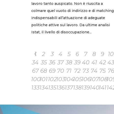
lavoro tanto auspicato. Non è riuscita a
colmare quel vuoto di indirizzo e di matching
indispensabili all’attuazione di adeguate
politiche attive sul lavoro. Da ultime analisi
Istat, il livello di disoccupazione...
1
2
3
4
5
6
7
8
9
10
34
35
36
37
38
39
40
41
42
4
67
68
69
70
71
72
73
74
75
7
100
101
102
103
104
105
106
107
108
10
133
134
135
136
137
138
139
140
141
14