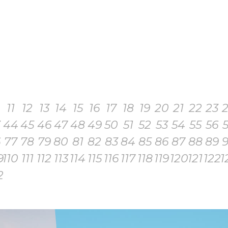
11
12
13
14
15
16
17
18
19
20
21
22
23
3
44
45
46
47
48
49
50
51
52
53
54
55
56
6
77
78
79
80
81
82
83
84
85
86
87
88
89
9
110
111
112
113
114
115
116
117
118
119
120
121
122
1
2