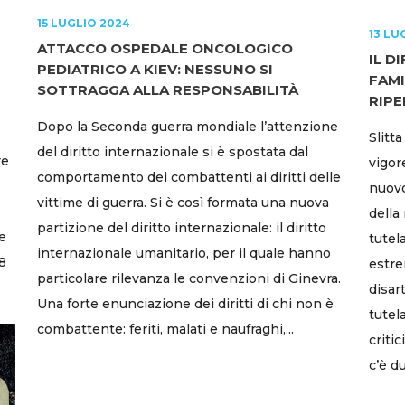
15 LUGLIO 2024
13 LU
ATTACCO OSPEDALE ONCOLOGICO
IL D
PEDIATRICO A KIEV: NESSUNO SI
FAMI
SOTTRAGGA ALLA RESPONSABILITÀ
RIPE
Dopo la Seconda guerra mondiale l’attenzione
Slitt
del diritto internazionale si è spostata dal
re
vigore
comportamento dei combattenti ai diritti delle
nuovo
vittime di guerra. Si è così formata una nuova
della
partizione del diritto internazionale: il diritto
e
tutel
internazionale umanitario, per il quale hanno
8
estre
particolare rilevanza le convenzioni di Ginevra.
disart
Una forte enunciazione dei diritti di chi non è
tutel
combattente: feriti, malati e naufraghi,...
criti
c’è d