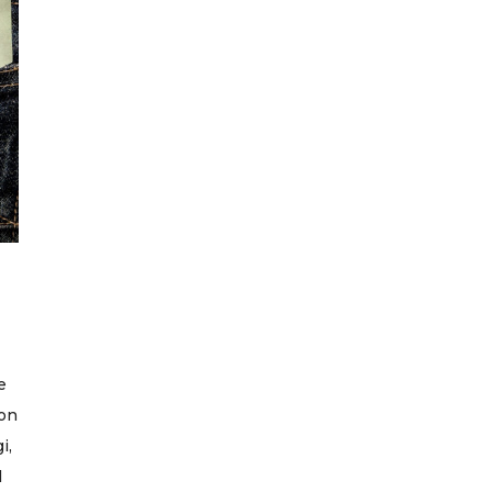
e
non
i,
l