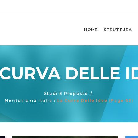
HOME
STRUTTURA
 CURVA DELLE I
Studi E Proposte
/
Meritocrazia Italia
/
La Curva Delle Idee
(Page 62)