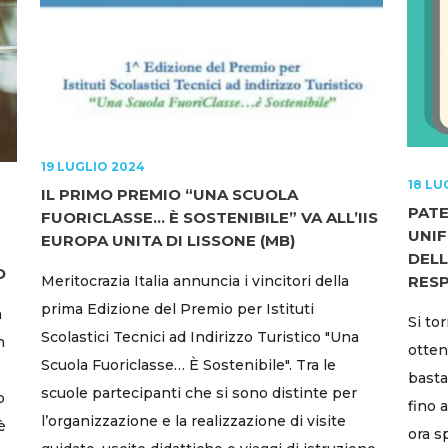
19 LUGLIO 2024
18 LU
IL PRIMO PREMIO “UNA SCUOLA
PATE
FUORICLASSE… È SOSTENIBILE” VA ALL’IIS
UNI
EUROPA UNITA DI LISSONE (MB)
DELL
O
Meritocrazia Italia annuncia i vincitori della
RESP
prima Edizione del Premio per Istituti
a
Si to
Scolastici Tecnici ad Indirizzo Turistico "Una
n
ottene
Scuola Fuoriclasse… È Sostenibile". Tra le
basta
scuole partecipanti che si sono distinte per
o
fino 
l’organizzazione e la realizzazione di visite
è
ora s