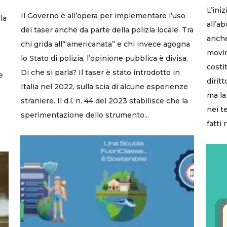
L’iniz
Il Governo è all’opera per implementare l’uso
la
all’a
dei taser anche da parte della polizia locale. Tra
anche 
chi grida all’“americanata” e chi invece agogna
movim
lo Stato di polizia, l’opinione pubblica è divisa.
costi
Di che si parla? Il taser è stato introdotto in
e
diritt
Italia nel 2022, sulla scia di alcune esperienze
ma la 
straniere. Il d.l. n. 44 del 2023 stabilisce che la
nei t
sperimentazione dello strumento...
fatti 