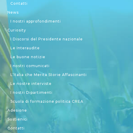
Contatti
News
I nostri approfondimenti
Curiosity
I Discorsi del Presidente nazionale
Le Interaudite
Le buone notizie
I nostri comunicati
L’Italia che Merita Storie Affascinanti
Le nostre interviste
I nostri Dipartimenti
Scuola di formazione politica CREA
Adesione
Sostienici
Contatti