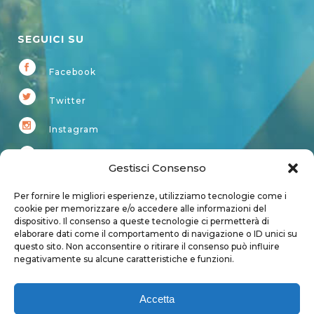
SEGUICI SU
Facebook
Twitter
Instagram
Youtube
Gestisci Consenso
Kardup
Per fornire le migliori esperienze, utilizziamo tecnologie come i
cookie per memorizzare e/o accedere alle informazioni del
dispositivo. Il consenso a queste tecnologie ci permetterà di
Account
elaborare dati come il comportamento di navigazione o ID unici su
questo sito. Non acconsentire o ritirare il consenso può influire
Login
negativamente su alcune caratteristiche e funzioni.
Logout
Account
Accetta
User page