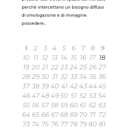
perché intercettano un bisogno diffuso
di omologazione e di immagine:
possedere...
1
2
3
4
5
6
7
8
9
10
11
12
13
14
15
16
17
18
19
20
21
22
23
24
25
26
27
28
29
30
31
32
33
34
35
36
37
38
39
40
41
42
43
44
45
46
47
48
49
50
51
52
53
54
55
56
57
58
59
60
61
62
63
64
65
66
67
68
69
70
71
72
73
74
75
76
77
78
79
80
81