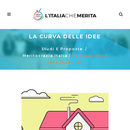
LA CURVA DELLE IDEE
Studi E Proposte
/
Meritocrazia Italia
/
La Curva Delle
Idee
(Page 18)