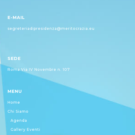
E-MAIL
segreteriadipresidenza@meritocrazia.eu
SEDE
Roma Via IV Novembre n. 107
MENU
Home
Chi Siamo
Agenda
Gallery Eventi