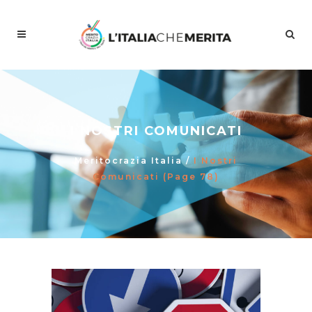
I NOSTRI COMUNICATI
Meritocrazia Italia
/
I Nostri
Comunicati
(Page 78)