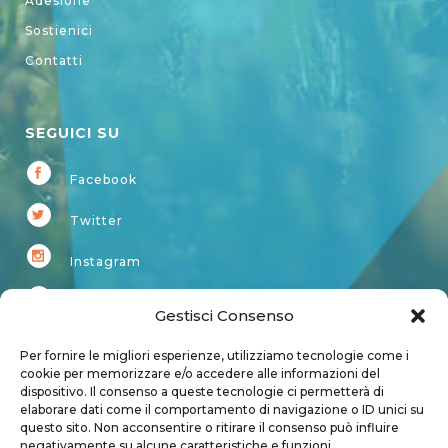
Adesione
Sostienici
Contatti
SEGUICI SU
Facebook
Twitter
Instagram
Youtube
Gestisci Consenso
Kardup
Per fornire le migliori esperienze, utilizziamo tecnologie come i
cookie per memorizzare e/o accedere alle informazioni del
dispositivo. Il consenso a queste tecnologie ci permetterà di
Account
elaborare dati come il comportamento di navigazione o ID unici su
questo sito. Non acconsentire o ritirare il consenso può influire
Login
negativamente su alcune caratteristiche e funzioni.