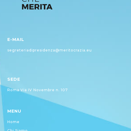
E-MAIL
segreteriadipresidenza@meritocrazia.eu
SEDE
Roma Via IV Novembre n. 107
MENU
Home
Chi Siamo