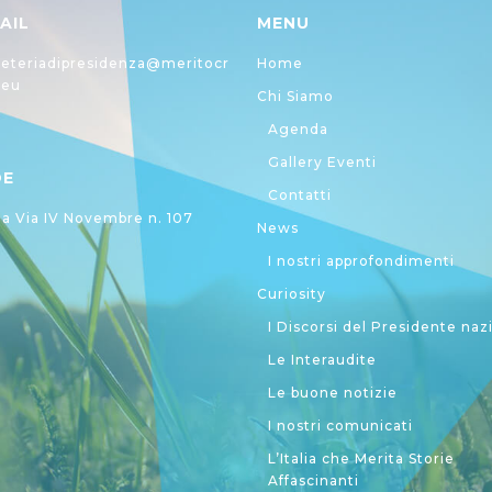
AIL
MENU
eteriadipresidenza@meritocr
Home
.eu
Chi Siamo
Agenda
Gallery Eventi
DE
Contatti
 Via IV Novembre n. 107
News
I nostri approfondimenti
Curiosity
I Discorsi del Presidente naz
Le Interaudite
Le buone notizie
I nostri comunicati
L’Italia che Merita Storie
Affascinanti