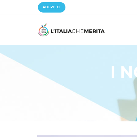
ADERISCI
I 