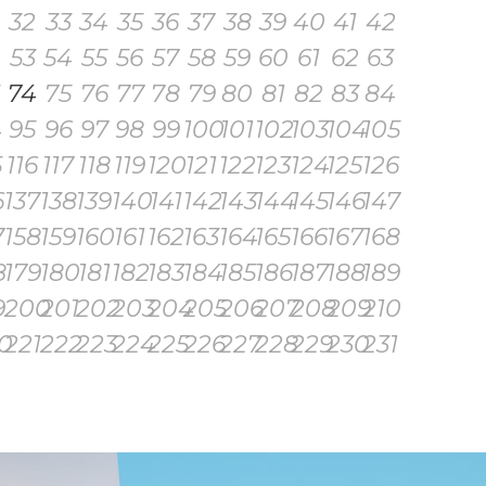
32
33
34
35
36
37
38
39
40
41
42
53
54
55
56
57
58
59
60
61
62
63
74
75
76
77
78
79
80
81
82
83
84
4
95
96
97
98
99
100
101
102
103
104
105
5
116
117
118
119
120
121
122
123
124
125
126
6
137
138
139
140
141
142
143
144
145
146
147
7
158
159
160
161
162
163
164
165
166
167
168
8
179
180
181
182
183
184
185
186
187
188
189
9
200
201
202
203
204
205
206
207
208
209
210
0
221
222
223
224
225
226
227
228
229
230
231