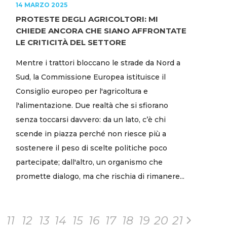
14 MARZO 2025
PROTESTE DEGLI AGRICOLTORI: MI
CHIEDE ANCORA CHE SIANO AFFRONTATE
LE CRITICITÀ DEL SETTORE
Mentre i trattori bloccano le strade da Nord a
Sud, la Commissione Europea istituisce il
Consiglio europeo per l'agricoltura e
l'alimentazione. Due realtà che si sfiorano
senza toccarsi davvero: da un lato, c’è chi
scende in piazza perché non riesce più a
sostenere il peso di scelte politiche poco
partecipate; dall'altro, un organismo che
promette dialogo, ma che rischia di rimanere...
11
12
13
14
15
16
17
18
19
20
21