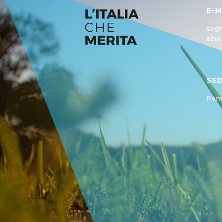
E-M
segr
azia
SE
Roma