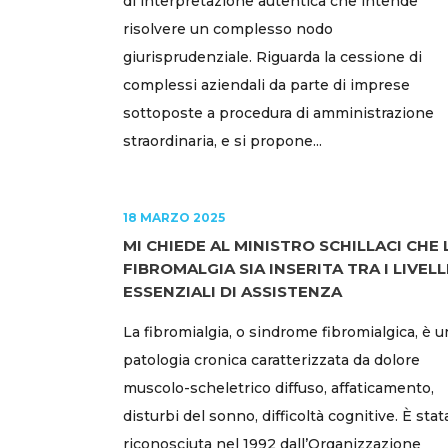
di interpretazione autentica che intende
risolvere un complesso nodo
giurisprudenziale. Riguarda la cessione di
complessi aziendali da parte di imprese
sottoposte a procedura di amministrazione
straordinaria, e si propone...
18 MARZO 2025
MI CHIEDE AL MINISTRO SCHILLACI CHE 
FIBROMALGIA SIA INSERITA TRA I LIVELL
ESSENZIALI DI ASSISTENZA
La fibromialgia, o sindrome fibromialgica, è u
patologia cronica caratterizzata da dolore
muscolo-scheletrico diffuso, affaticamento,
disturbi del sonno, difficoltà cognitive. È stat
riconosciuta nel 1992 dall’Organizzazione