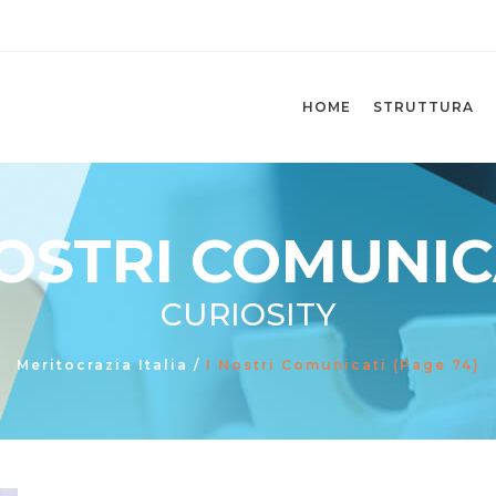
HOME
STRUTTURA
NOSTRI COMUNIC
CURIOSITY
Meritocrazia Italia
/
I Nostri Comunicati
(Page 74)