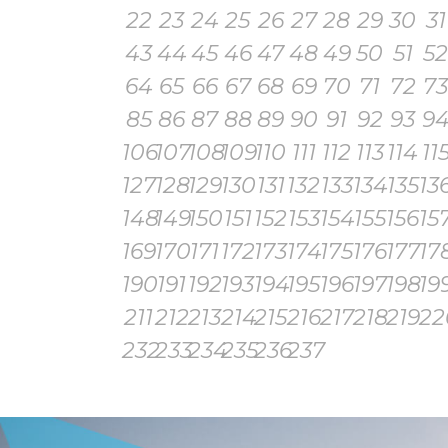
22
23
24
25
26
27
28
29
30
31
43
44
45
46
47
48
49
50
51
52
64
65
66
67
68
69
70
71
72
73
85
86
87
88
89
90
91
92
93
9
106
107
108
109
110
111
112
113
114
11
127
128
129
130
131
132
133
134
135
13
148
149
150
151
152
153
154
155
156
15
169
170
171
172
173
174
175
176
177
17
190
191
192
193
194
195
196
197
198
19
211
212
213
214
215
216
217
218
219
22
232
233
234
235
236
237