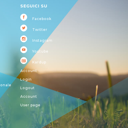
SEGUICI SU
Facebook
Twitter
Instagram
Youtube
Kardup
Account
Login
ionale
Logout
Account
User page