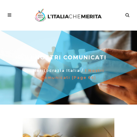
I NOSTRI COMUNICATI
Meritocrazia Italia
/
I Nostri
Comunicati
(Page 66)