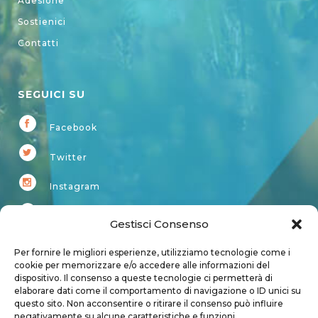
Adesione
Sostienici
Contatti
SEGUICI SU
Facebook
Twitter
Instagram
Youtube
Gestisci Consenso
Kardup
Per fornire le migliori esperienze, utilizziamo tecnologie come i
cookie per memorizzare e/o accedere alle informazioni del
dispositivo. Il consenso a queste tecnologie ci permetterà di
Account
elaborare dati come il comportamento di navigazione o ID unici su
questo sito. Non acconsentire o ritirare il consenso può influire
Login
negativamente su alcune caratteristiche e funzioni.