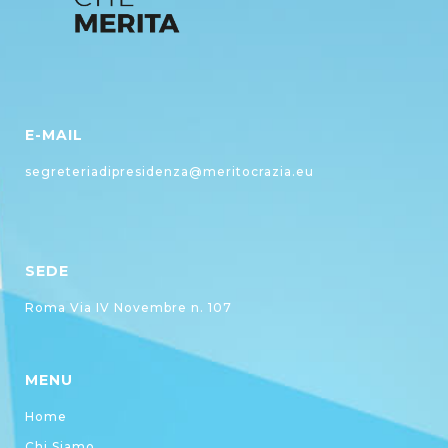
E-MAIL
segreteriadipresidenza@meritocrazia.eu
SEDE
Roma Via IV Novembre n. 107
MENU
Home
Chi Siamo