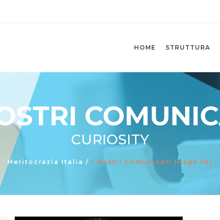
HOME
STRUTTURA
NOSTRI COMUNIC
CURIOSITY
Meritocrazia Italia
/
I Nostri Comunicati
(Page 56)