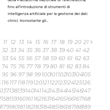
fino all’introduzione di strumenti di
intelligenza artificiale per la gestione dei dati
clinici. Nonostante gli...
11
12
13
14
15
16
17
18
19
20
21
32
33
34
35
36
37
38
39
40
41
42
53
54
55
56
57
58
59
60
61
62
63
74
75
76
77
78
79
80
81
82
83
84
4
95
96
97
98
99
100
101
102
103
104
105
5
116
117
118
119
120
121
122
123
124
125
126
6
137
138
139
140
141
142
143
144
145
146
147
7
158
159
160
161
162
163
164
165
166
167
168
8
179
180
181
182
183
184
185
186
187
188
189