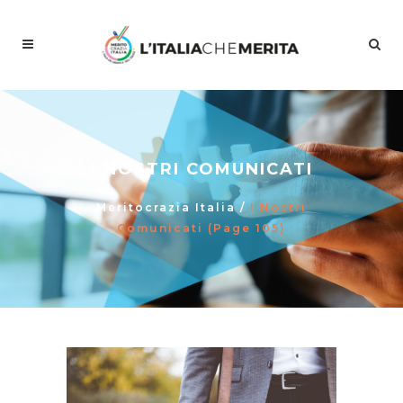
I NOSTRI COMUNICATI
Meritocrazia Italia
/
I Nostri
Comunicati
(Page 105)