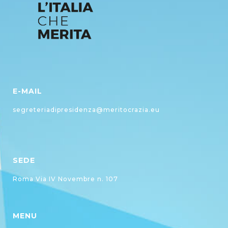
E-MAIL
segreteriadipresidenza@meritocrazia.eu
SEDE
Roma Via IV Novembre n. 107
MENU