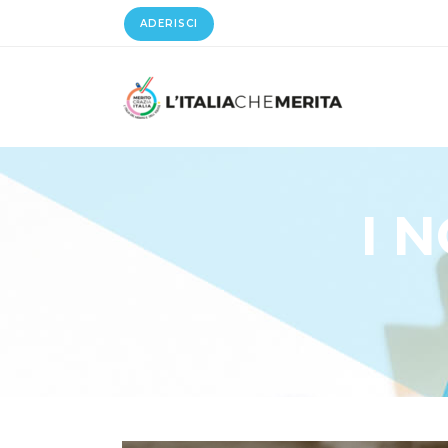
ADERISCI
I 