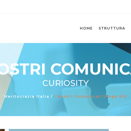
HOME
STRUTTURA
NOSTRI COMUNIC
CURIOSITY
Meritocrazia Italia
/
I Nostri Comunicati
(Page 89)