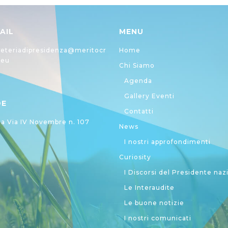
AIL
MENU
eteriadipresidenza@meritocr
Home
.eu
Chi Siamo
Agenda
Gallery Eventi
DE
Contatti
 Via IV Novembre n. 107
News
I nostri approfondimenti
Curiosity
I Discorsi del Presidente naz
Le Interaudite
Le buone notizie
I nostri comunicati