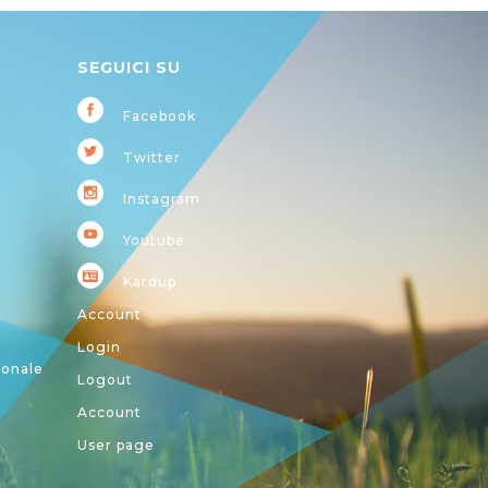
SEGUICI SU
Facebook
Twitter
Instagram
Youtube
Kardup
Account
Login
ionale
Logout
Account
User page