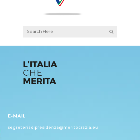
E-MAIL
segreteriadipresidenza@meritocrazia.eu