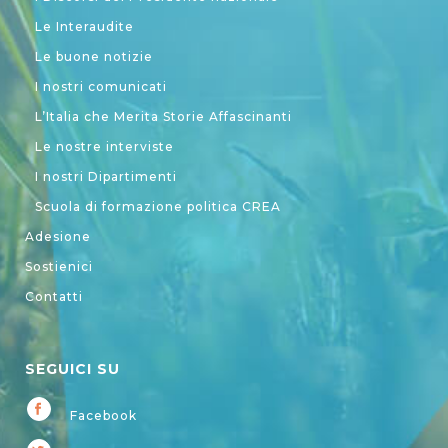
Le Interaudite
Le buone notizie
I nostri comunicati
L’Italia che Merita Storie Affascinanti
Le nostre interviste
I nostri Dipartimenti
Scuola di formazione politica CREA
Adesione
Sostienici
Contatti
SEGUICI SU
Facebook