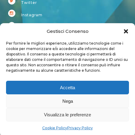
Twitter
Instagram
Youtube
Gestisci Consenso
Kardup
Per fornire le migliori esperienze, utilizziamo tecnologie come i
cookie per memorizzare e/o accedere alle informazioni del
dispositivo. Il consenso a queste tecnologie ci permetterà di
Account
elaborare dati come il comportamento di navigazione o ID unici su
questo sito. Non acconsentire o ritirare il consenso può influire
Login
negativamente su alcune caratteristiche e funzioni.
Logout
Account
Accetta
User page
Nega
Visualizza le preferenze
Privacy Policy
|
Cookie Policy
Cookie Policy
Privacy Policy
Copyright 2018 - Tutti i diritti sono riservati