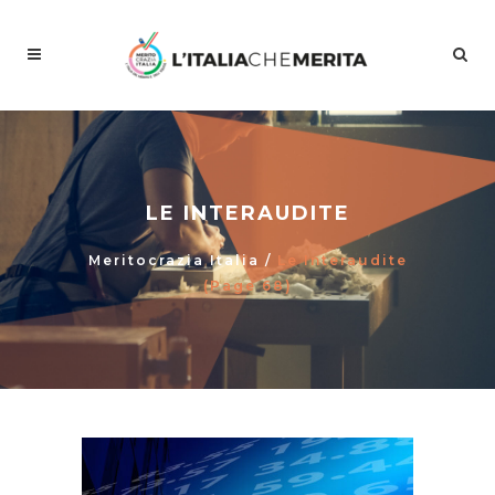
LE INTERAUDITE
Meritocrazia Italia
/
Le Interaudite
(Page 68)