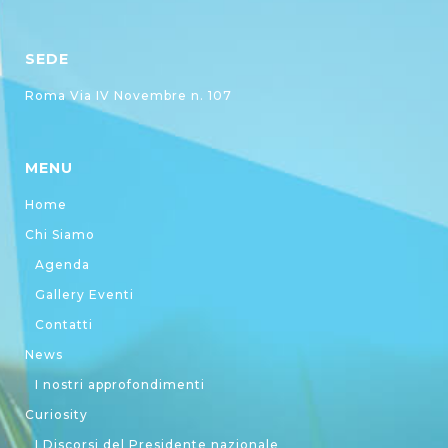
SEDE
Roma Via IV Novembre n. 107
MENU
Home
Chi Siamo
Agenda
Gallery Eventi
Contatti
News
I nostri approfondimenti
Curiosity
I Discorsi del Presidente nazionale