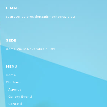
E-MAIL
segreteriadipresidenza@meritocrazia.eu
SEDE
Roma Via IV Novembre n. 107
MENU
Home
Chi Siamo
Agenda
Gallery Eventi
Contatti