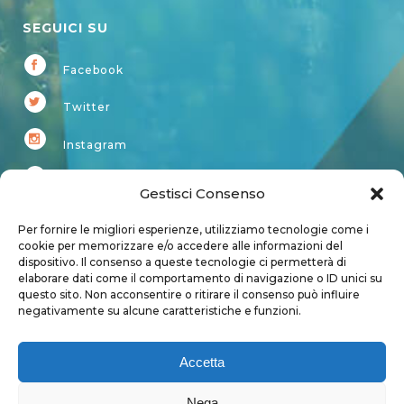
SEGUICI SU
Facebook
Twitter
Instagram
Youtube
Gestisci Consenso
Kardup
Per fornire le migliori esperienze, utilizziamo tecnologie come i
cookie per memorizzare e/o accedere alle informazioni del
dispositivo. Il consenso a queste tecnologie ci permetterà di
Account
elaborare dati come il comportamento di navigazione o ID unici su
questo sito. Non acconsentire o ritirare il consenso può influire
Login
negativamente su alcune caratteristiche e funzioni.
Logout
Account
Accetta
User page
Nega