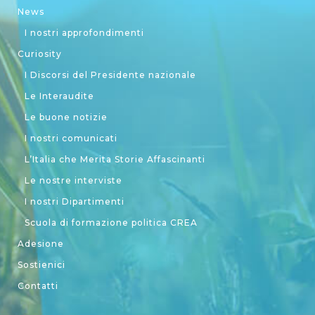
News
I nostri approfondimenti
Curiosity
I Discorsi del Presidente nazionale
Le Interaudite
Le buone notizie
I nostri comunicati
L’Italia che Merita Storie Affascinanti
Le nostre interviste
I nostri Dipartimenti
Scuola di formazione politica CREA
Adesione
Sostienici
Contatti