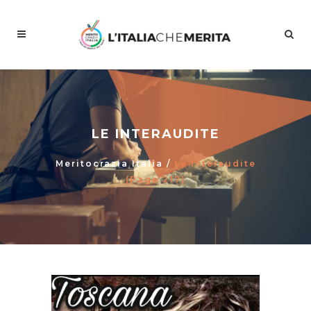
LE INTERAUDITE
Meritocrazia Italia
/
Le Interaudite
(Page 217)