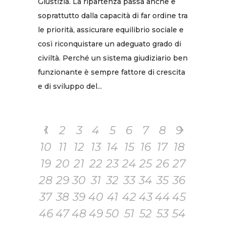
Giustizia. La ripartenza passa anche e
soprattutto dalla capacità di far ordine tra
le priorità, assicurare equilibrio sociale e
così riconquistare un adeguato grado di
civiltà. Perché un sistema giudiziario ben
funzionante è sempre fattore di crescita
e di sviluppo del...
1
2
3
4
5
6
7
8
9
10
11
12
13
14
15
16
17
18
19
20
21
22
23
24
25
26
27
28
29
30
31
32
33
34
35
36
37
38
39
40
41
42
43
44
45
46
47
48
49
50
51
52
53
54