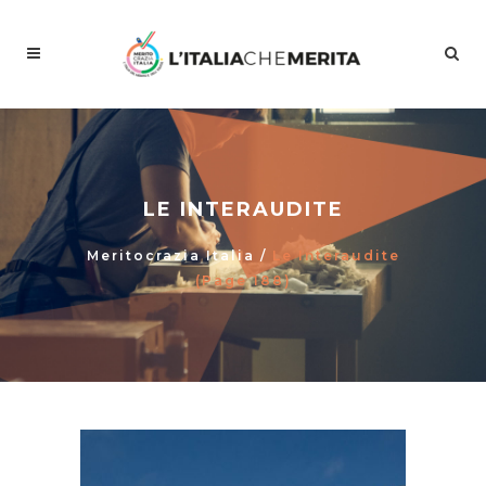
LE INTERAUDITE
Meritocrazia Italia
/
Le Interaudite
(Page 188)