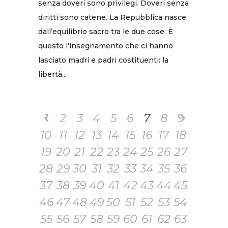
senza doveri sono privilegi. Doveri senza
diritti sono catene. La Repubblica nasce
dall’equilibrio sacro tra le due cose. È
questo l’insegnamento che ci hanno
lasciato madri e padri costituenti: la
libertà...
1
2
3
4
5
6
7
8
9
10
11
12
13
14
15
16
17
18
19
20
21
22
23
24
25
26
27
28
29
30
31
32
33
34
35
36
37
38
39
40
41
42
43
44
45
46
47
48
49
50
51
52
53
54
55
56
57
58
59
60
61
62
63