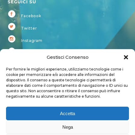
SEGUICI SU
Facebook
Twitter
Instagram
Youtube
Gestisci Consenso
Kardup
Per fornire le migliori esperienze, utilizziamo tecnologie come i
cookie per memorizzare e/o accedere alle informazioni del
dispositivo. Il consenso a queste tecnologie ci permetterà di
Account
elaborare dati come il comportamento di navigazione o ID unici su
questo sito. Non acconsentire o ritirare il consenso può influire
Login
negativamente su alcune caratteristiche e funzioni.
Logout
Account
Accetta
User page
Nega