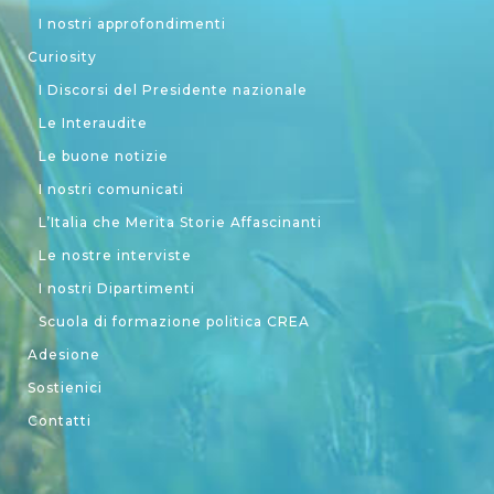
I nostri approfondimenti
Curiosity
I Discorsi del Presidente nazionale
Le Interaudite
Le buone notizie
I nostri comunicati
L’Italia che Merita Storie Affascinanti
Le nostre interviste
I nostri Dipartimenti
Scuola di formazione politica CREA
Adesione
Sostienici
Contatti