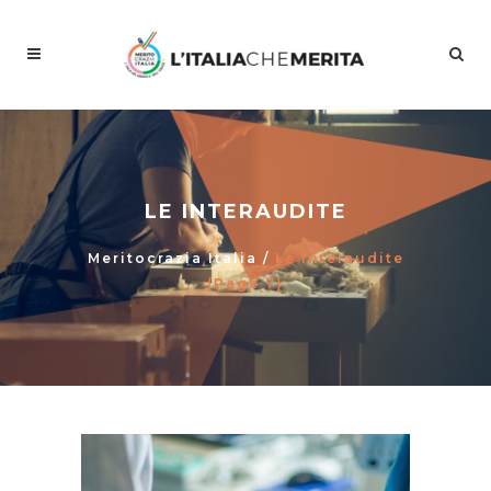
LE INTERAUDITE
Meritocrazia Italia
/
Le Interaudite
(Page 7)