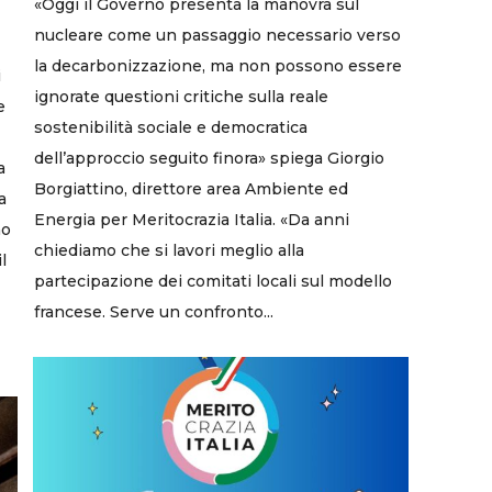
«Oggi il Governo presenta la manovra sul
nucleare come un passaggio necessario verso
la decarbonizzazione, ma non possono essere
i
ignorate questioni critiche sulla reale
e
sostenibilità sociale e democratica
dell’approccio seguito finora» spiega Giorgio
a
Borgiattino, direttore area Ambiente ed
a
Energia per Meritocrazia Italia. «Da anni
no
chiediamo che si lavori meglio alla
l
partecipazione dei comitati locali sul modello
francese. Serve un confronto...