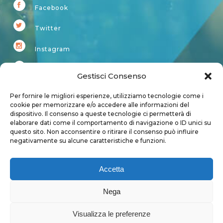
Facebook
Twitter
Instagram
Youtube
Gestisci Consenso
Kardup
Per fornire le migliori esperienze, utilizziamo tecnologie come i
cookie per memorizzare e/o accedere alle informazioni del
dispositivo. Il consenso a queste tecnologie ci permetterà di
Account
elaborare dati come il comportamento di navigazione o ID unici su
questo sito. Non acconsentire o ritirare il consenso può influire
Login
negativamente su alcune caratteristiche e funzioni.
Logout
Account
Accetta
User page
Nega
Visualizza le preferenze