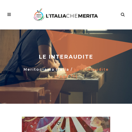
LE INTERAUDITE
Meritocrazia Italia
/
Le Interaudite
(Page 75)