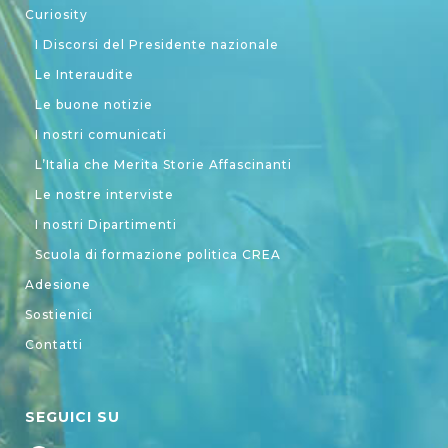
Curiosity
I Discorsi del Presidente nazionale
Le Interaudite
Le buone notizie
I nostri comunicati
L’Italia che Merita Storie Affascinanti
Le nostre interviste
I nostri Dipartimenti
Scuola di formazione politica CREA
Adesione
Sostienici
Contatti
SEGUICI SU