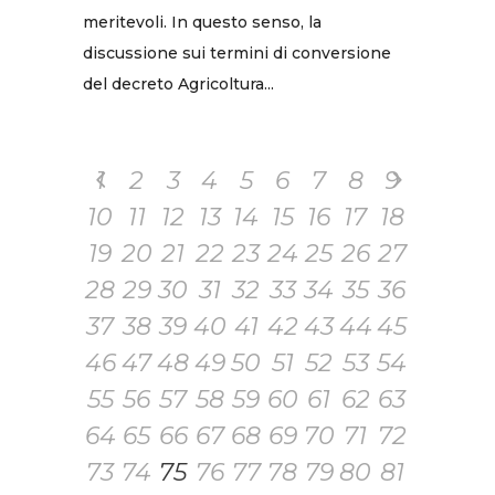
meritevoli. In questo senso, la
discussione sui termini di conversione
del decreto Agricoltura...
1
2
3
4
5
6
7
8
9
10
11
12
13
14
15
16
17
18
19
20
21
22
23
24
25
26
27
28
29
30
31
32
33
34
35
36
37
38
39
40
41
42
43
44
45
46
47
48
49
50
51
52
53
54
55
56
57
58
59
60
61
62
63
64
65
66
67
68
69
70
71
72
73
74
75
76
77
78
79
80
81