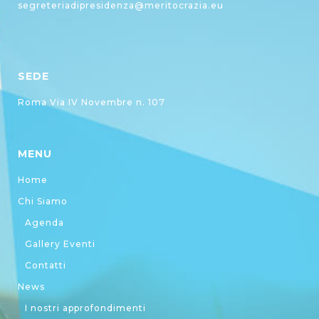
segreteriadipresidenza@meritocrazia.eu
SEDE
Roma Via IV Novembre n. 107
MENU
Home
Chi Siamo
Agenda
Gallery Eventi
Contatti
News
I nostri approfondimenti