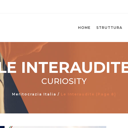
HOME
STRUTTURA
LE INTERAUDIT
CURIOSITY
Meritocrazia Italia
/
Le Interaudite
(Page 8)