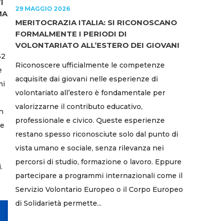
I
29 MAGGIO 2026
MA
MERITOCRAZIA ITALIA: SI RICONOSCANO
FORMALMENTE I PERIODI DI
VOLONTARIATO ALL’ESTERO DEI GIOVANI
62
Riconoscere ufficialmente le competenze
e
acquisite dai giovani nelle esperienze di
mi
volontariato all’estero è fondamentale per
valorizzarne il contributo educativo,
on
professionale e civico. Queste esperienze
le
restano spesso riconosciute solo dal punto di
vista umano e sociale, senza rilevanza nei
,
percorsi di studio, formazione o lavoro. Eppure
.
partecipare a programmi internazionali come il
Servizio Volontario Europeo o il Corpo Europeo
di Solidarietà permette...