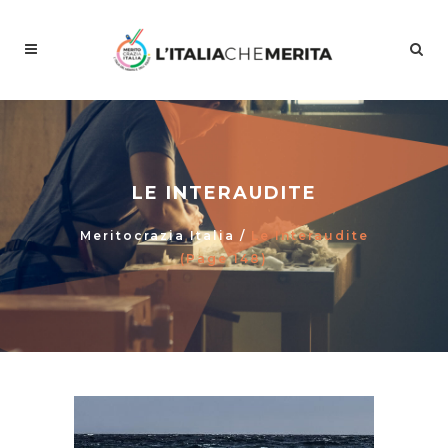
LE INTERAUDITE
Meritocrazia Italia
/
Le Interaudite
(Page 148)