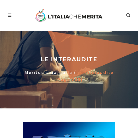
LE INTERAUDITE
Meritocrazia Italia
/
Le Interaudite
(Page 235)