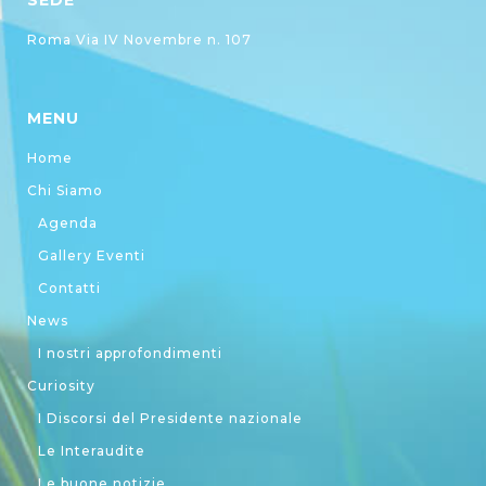
SEDE
Roma Via IV Novembre n. 107
MENU
Home
Chi Siamo
Agenda
Gallery Eventi
Contatti
News
I nostri approfondimenti
Curiosity
I Discorsi del Presidente nazionale
Le Interaudite
Le buone notizie