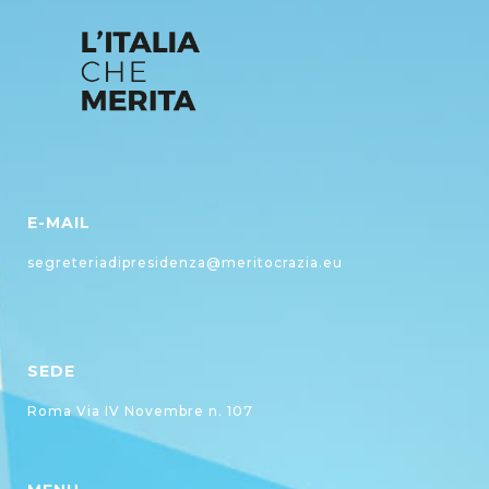
E-MAIL
segreteriadipresidenza@meritocrazia.eu
SEDE
Roma Via IV Novembre n. 107