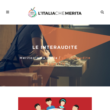
LE INTERAUDITE
Meritocrazia Italia
/
Le Interaudite
(Page 219)