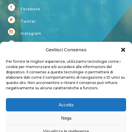
Facebook
Twitter
Instagram
Youtube
Gestisci Consenso
Kardup
Per fornire le migliori esperienze, utilizziamo tecnologie come i
cookie per memorizzare e/o accedere alle informazioni del
dispositivo. Il consenso a queste tecnologie ci permetterà di
Account
elaborare dati come il comportamento di navigazione o ID unici su
questo sito. Non acconsentire o ritirare il consenso può influire
Login
negativamente su alcune caratteristiche e funzioni.
Logout
Account
Accetta
User page
Nega
Visualizza le preferenze