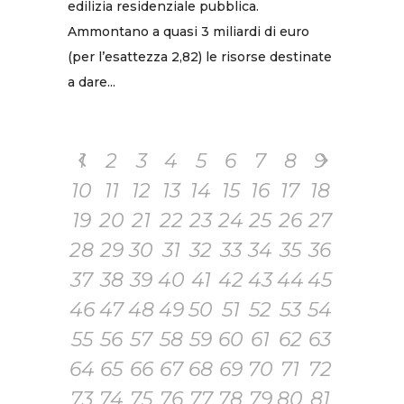
edilizia residenziale pubblica.
Ammontano a quasi 3 miliardi di euro
(per l’esattezza 2,82) le risorse destinate
a dare...
1
2
3
4
5
6
7
8
9
10
11
12
13
14
15
16
17
18
19
20
21
22
23
24
25
26
27
28
29
30
31
32
33
34
35
36
37
38
39
40
41
42
43
44
45
46
47
48
49
50
51
52
53
54
55
56
57
58
59
60
61
62
63
64
65
66
67
68
69
70
71
72
73
74
75
76
77
78
79
80
81