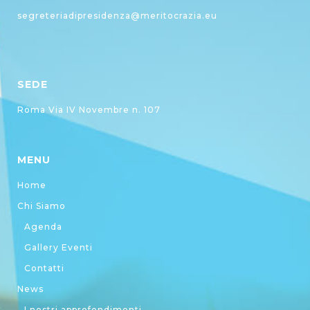
segreteriadipresidenza@meritocrazia.eu
SEDE
Roma Via IV Novembre n. 107
MENU
Home
Chi Siamo
Agenda
Gallery Eventi
Contatti
News
I nostri approfondimenti