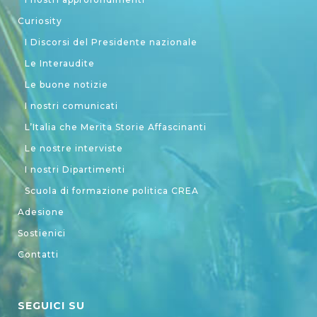
Curiosity
I Discorsi del Presidente nazionale
Le Interaudite
Le buone notizie
I nostri comunicati
L’Italia che Merita Storie Affascinanti
Le nostre interviste
I nostri Dipartimenti
Scuola di formazione politica CREA
Adesione
Sostienici
Contatti
SEGUICI SU