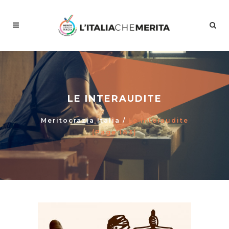
LE INTERAUDITE
Meritocrazia Italia
/
Le Interaudite
(Page 183)