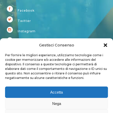
Facebook
Twitter
Instagram
Youtube
Gestisci Consenso
Kardup
Per fornire le migliori esperienze, utilizziamo tecnologie come i
cookie per memorizzare e/o accedere alle informazioni del
dispositivo. Il consenso a queste tecnologie ci permetterà di
Account
elaborare dati come il comportamento di navigazione o ID unici su
questo sito. Non acconsentire o ritirare il consenso può influire
Login
negativamente su alcune caratteristiche e funzioni.
Logout
Account
Accetta
User page
Nega