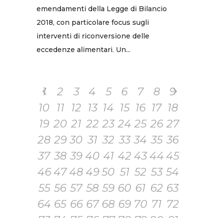
emendamenti della Legge di Bilancio
2018, con particolare focus sugli
interventi di riconversione delle
eccedenze alimentari. Un...
1
2
3
4
5
6
7
8
9
10
11
12
13
14
15
16
17
18
19
20
21
22
23
24
25
26
27
28
29
30
31
32
33
34
35
36
37
38
39
40
41
42
43
44
45
46
47
48
49
50
51
52
53
54
55
56
57
58
59
60
61
62
63
64
65
66
67
68
69
70
71
72