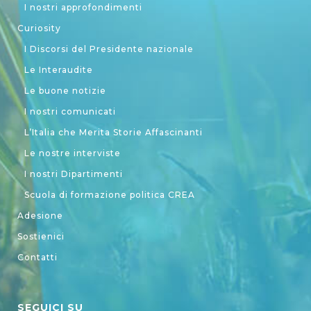
I nostri approfondimenti
Curiosity
I Discorsi del Presidente nazionale
Le Interaudite
Le buone notizie
I nostri comunicati
L’Italia che Merita Storie Affascinanti
Le nostre interviste
I nostri Dipartimenti
Scuola di formazione politica CREA
Adesione
Sostienici
Contatti
SEGUICI SU