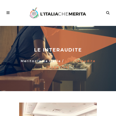
LE INTERAUDITE
Meritocrazia Italia
/
Le Interaudite
(Page 254)