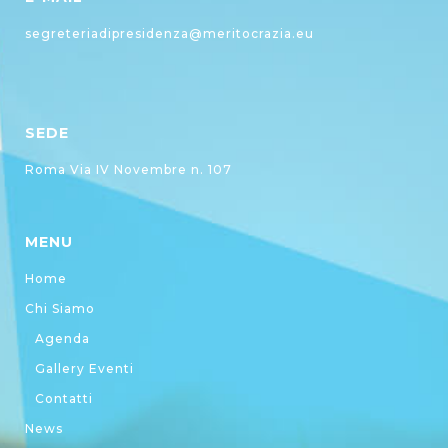
segreteriadipresidenza@meritocrazia.eu
SEDE
Roma Via IV Novembre n. 107
MENU
Home
Chi Siamo
Agenda
Gallery Eventi
Contatti
News