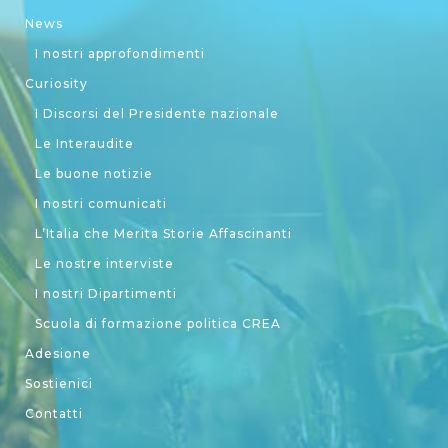
News
I nostri approfondimenti
Curiosity
I Discorsi del Presidente nazionale
Le Interaudite
Le buone notizie
I nostri comunicati
L’Italia che Merita Storie Affascinanti
Le nostre interviste
I nostri Dipartimenti
Scuola di formazione politica CREA
Adesione
Sostienici
Contatti