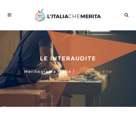
LE INTERAUDITE
Meritocrazia Italia
/
Le Interaudite
(Page 112)