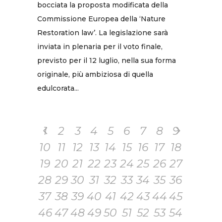
bocciata la proposta modificata della
Commissione Europea della ‘Nature
Restoration law’. La legislazione sarà
inviata in plenaria per il voto finale,
previsto per il 12 luglio, nella sua forma
originale, più ambiziosa di quella
edulcorata...
1
2
3
4
5
6
7
8
9
10
11
12
13
14
15
16
17
18
19
20
21
22
23
24
25
26
27
28
29
30
31
32
33
34
35
36
37
38
39
40
41
42
43
44
45
46
47
48
49
50
51
52
53
54