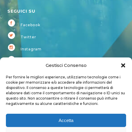
SEGUICI SU
Facebook
Twitter
Instagram
Youtube
Gestisci Consenso
Kardup
Per fornire le migliori esperienze, utilizziamo tecnologie come i
cookie per memorizzare e/o accedere alle informazioni del
dispositivo. Il consenso a queste tecnologie ci permetterà di
Account
elaborare dati come il comportamento di navigazione o ID unici su
questo sito. Non acconsentire o ritirare il consenso può influire
Login
negativamente su alcune caratteristiche e funzioni.
Logout
Account
Accetta
User page