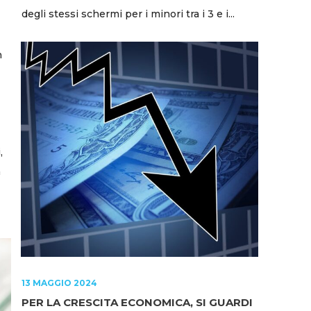
degli stessi schermi per i minori tra i 3 e i...
n
,
à
13 MAGGIO 2024
PER LA CRESCITA ECONOMICA, SI GUARDI