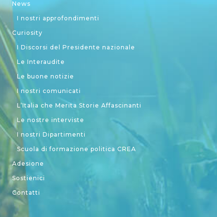
News
I nostri approfondimenti
Curiosity
I Discorsi del Presidente nazionale
Le Interaudite
Le buone notizie
I nostri comunicati
L’Italia che Merita Storie Affascinanti
Le nostre interviste
I nostri Dipartimenti
Scuola di formazione politica CREA
Adesione
Sostienici
Contatti