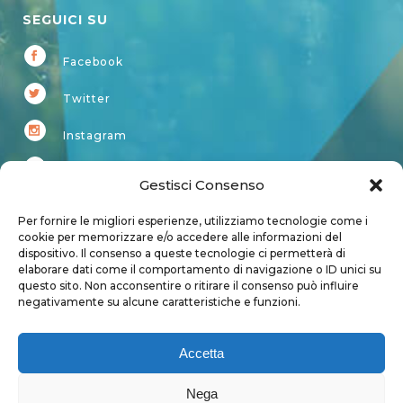
SEGUICI SU
Facebook
Twitter
Instagram
Youtube
Gestisci Consenso
Kardup
Per fornire le migliori esperienze, utilizziamo tecnologie come i
cookie per memorizzare e/o accedere alle informazioni del
dispositivo. Il consenso a queste tecnologie ci permetterà di
Account
elaborare dati come il comportamento di navigazione o ID unici su
questo sito. Non acconsentire o ritirare il consenso può influire
Login
negativamente su alcune caratteristiche e funzioni.
Logout
Account
Accetta
User page
Nega