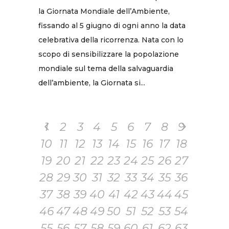
la Giornata Mondiale dell’Ambiente,
fissando al 5 giugno di ogni anno la data
celebrativa della ricorrenza. Nata con lo
scopo di sensibilizzare la popolazione
mondiale sul tema della salvaguardia
dell’ambiente, la Giornata si...
1
2
3
4
5
6
7
8
9
10
11
12
13
14
15
16
17
18
19
20
21
22
23
24
25
26
27
28
29
30
31
32
33
34
35
36
37
38
39
40
41
42
43
44
45
46
47
48
49
50
51
52
53
54
55
56
57
58
59
60
61
62
63