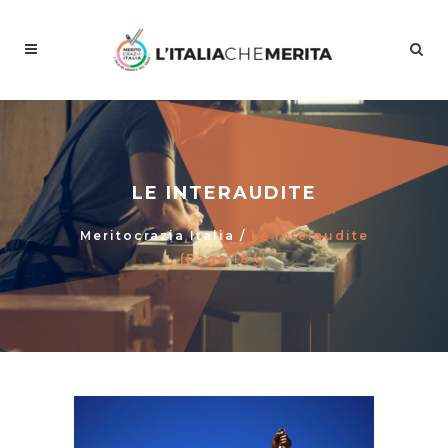
LE INTERAUDITE
Meritocrazia Italia
/
Le Interaudite
(Page 184)