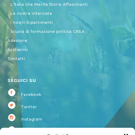
L’Italia che Merita Storie Affascinanti
Le nostre interviste
I nostri Dipartimenti
Scuola di formazione politica CREA
Adesione
Sostienici
Contatti
SEGUICI SU
Facebook
Twitter
Instagram
Youtube