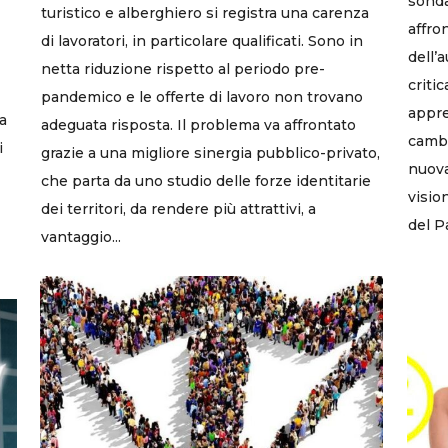
sonda
turistico e alberghiero si registra una carenza
affro
di lavoratori, in particolare qualificati. Sono in
dell’
netta riduzione rispetto al periodo pre-
criti
pandemico e le offerte di lavoro non trovano
appre
ha
adeguata risposta. Il problema va affrontato
cambi
i
grazie a una migliore sinergia pubblico-privato,
nuova
che parta da uno studio delle forze identitarie
visio
dei territori, da rendere più attrattivi, a
del P
vantaggio...