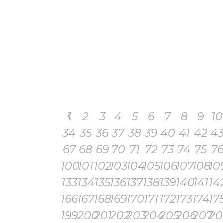
1
2
3
4
5
6
7
8
9
10
34
35
36
37
38
39
40
41
42
4
67
68
69
70
71
72
73
74
75
7
100
101
102
103
104
105
106
107
108
10
133
134
135
136
137
138
139
140
141
14
166
167
168
169
170
171
172
173
174
17
199
200
201
202
203
204
205
206
207
20