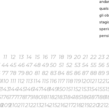
andar
quals
gli ob
stagi
speri
pensi
11
12
13
14
15
16
17
18
19
20
21
22
23
3
44
45
46
47
48
49
50
51
52
53
54
55
56
6
77
78
79
80
81
82
83
84
85
86
87
88
89
9
110
111
112
113
114
115
116
117
118
119
120
121
122
1
2
143
144
145
146
147
148
149
150
151
152
153
154
155
1
5
176
177
178
179
180
181
182
183
184
185
186
187
188
1
8
209
210
211
212
213
214
215
216
217
218
219
220
221
2