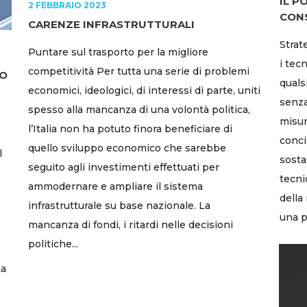
IL P
2 FEBBRAIO 2023
CON
CARENZE INFRASTRUTTURALI
Strat
Puntare sul trasporto per la migliore
i tec
competitività Per tutta una serie di problemi
CO
qualsi
economici, ideologici, di interessi di parte, uniti
senza
spesso alla mancanza di una volontà politica,
misur
l’Italia non ha potuto finora beneficiare di
o
conci
quello sviluppo economico che sarebbe
l
sosta
seguito agli investimenti effettuati per
tecni
ammodernare e ampliare il sistema
della
infrastrutturale su base nazionale. La
una pi
mancanza di fondi, i ritardi nelle decisioni
politiche...
ta