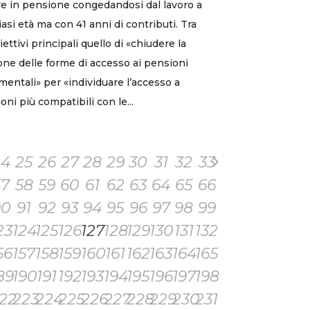
e in pensione congedandosi dal lavoro a
iasi età ma con 41 anni di contributi. Tra
iettivi principali quello di «chiudere la
one delle forme di accesso ai pensioni
mentali» per «individuare l’accesso a
oni più compatibili con le...
24
25
26
27
28
29
30
31
32
33
57
58
59
60
61
62
63
64
65
66
90
91
92
93
94
95
96
97
98
99
23
124
125
126
127
128
129
130
131
132
56
157
158
159
160
161
162
163
164
165
89
190
191
192
193
194
195
196
197
198
22
223
224
225
226
227
228
229
230
231