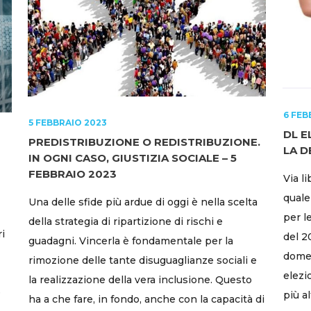
6 FEB
5 FEBBRAIO 2023
DL E
PREDISTRIBUZIONE O REDISTRIBUZIONE.
LA 
IN OGNI CASO, GIUSTIZIA SOCIALE – 5
FEBBRAIO 2023
Via l
quale
Una delle sfide più ardue di oggi è nella scelta
per l
della strategia di ripartizione di rischi e
ri
del 2
guadagni. Vincerla è fondamentale per la
domen
rimozione delle tante disuguaglianze sociali e
elezi
la realizzazione della vera inclusione. Questo
e
più a
ha a che fare, in fondo, anche con la capacità di