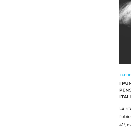
1 FEB
I PU
PEN
ITAL
La ri
l'obi
41", o