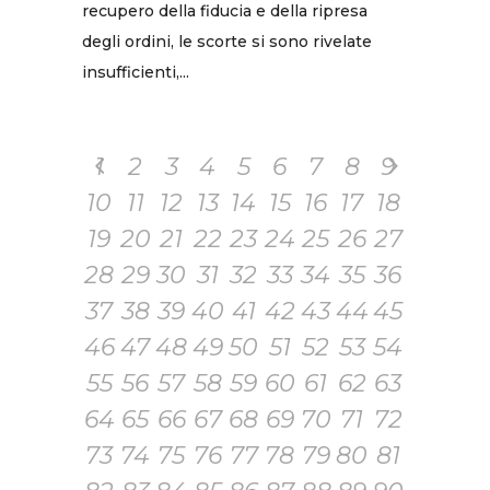
recupero della fiducia e della ripresa
degli ordini, le scorte si sono rivelate
insufficienti,...
1
2
3
4
5
6
7
8
9
10
11
12
13
14
15
16
17
18
19
20
21
22
23
24
25
26
27
28
29
30
31
32
33
34
35
36
37
38
39
40
41
42
43
44
45
46
47
48
49
50
51
52
53
54
55
56
57
58
59
60
61
62
63
64
65
66
67
68
69
70
71
72
73
74
75
76
77
78
79
80
81