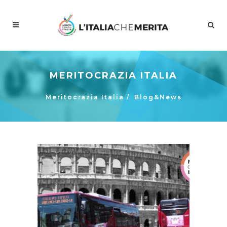
MERITOCRAZIA ITALIA
Meritocrazia Italia
/
Blog&News