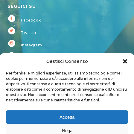
SEGUICI SU
Facebook
Twitter
Instagram
Youtube
Gestisci Consenso
Kardup
Per fornire le migliori esperienze, utilizziamo tecnologie come i
cookie per memorizzare e/o accedere alle informazioni del
dispositivo. Il consenso a queste tecnologie ci permetterà di
Account
elaborare dati come il comportamento di navigazione o ID unici su
questo sito. Non acconsentire o ritirare il consenso può influire
Login
negativamente su alcune caratteristiche e funzioni.
Logout
Account
Accetta
User page
Nega