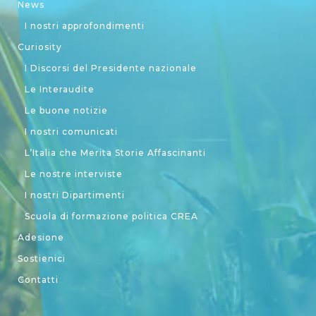
News
I nostri approfondimenti
Curiosity
I Discorsi del Presidente nazionale
Le Interaudite
Le buone notizie
I nostri comunicati
L’Italia che Merita Storie Affascinanti
Le nostre interviste
I nostri Dipartimenti
Scuola di formazione politica CREA
Adesione
Sostienici
Contatti