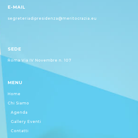
E-MAIL
segreteriadipresidenza@meritocrazia.eu
SEDE
Roma Via IV Novembre n. 107
MENU
Home
Chi Siamo
Agenda
Gallery Eventi
Contatti