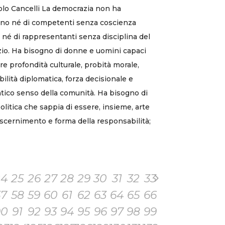
olo Cancelli La democrazia non ha
no né di competenti senza coscienza
a né di rappresentanti senza disciplina del
zio. Ha bisogno di donne e uomini capaci
ire profondità culturale, probità morale,
bilità diplomatica, forza decisionale e
tico senso della comunità. Ha bisogno di
olitica che sappia di essere, insieme, arte
iscernimento e forma della responsabilità;
24
25
26
27
28
29
30
31
32
33
57
58
59
60
61
62
63
64
65
66
90
91
92
93
94
95
96
97
98
99