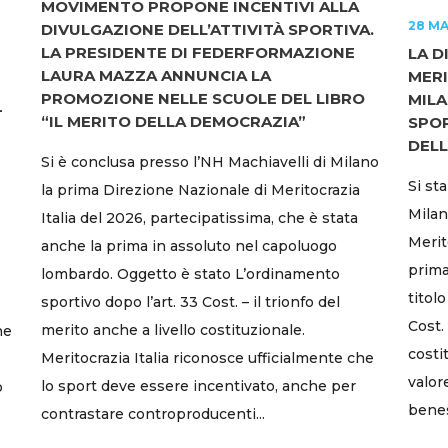
MOVIMENTO PROPONE INCENTIVI ALLA
28 M
DIVULGAZIONE DELL’ATTIVITÀ SPORTIVA.
LA PRESIDENTE DI FEDERFORMAZIONE
LA D
LAURA MAZZA ANNUNCIA LA
MERI
PROMOZIONE NELLE SCUOLE DEL LIBRO
MILA
–
“IL MERITO DELLA DEMOCRAZIA”
SPOR
DELL
Si è conclusa presso l’NH Machiavelli di Milano
Si st
la prima Direzione Nazionale di Meritocrazia
Milan
Italia del 2026, partecipatissima, che è stata
o
Merit
anche la prima in assoluto nel capoluogo
prima
lombardo. Oggetto è stato L’ordinamento
titol
sportivo dopo l’art. 33 Cost. – il trionfo del
Cost. 
merito anche a livello costituzionale.
he
costi
Meritocrazia Italia riconosce ufficialmente che
valor
lo sport deve essere incentivato, anche per
o
beness
contrastare controproducenti...