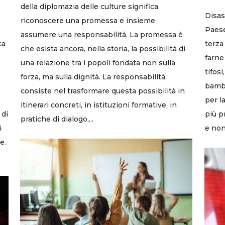
della diplomazia delle culture significa
Disast
riconoscere una promessa e insieme
Paese
assumere una responsabilità. La promessa è
ca
terza
che esista ancora, nella storia, la possibilità di
farne
una relazione tra i popoli fondata non sulla
tifos
forza, ma sulla dignità. La responsabilità
bambi
consiste nel trasformare questa possibilità in
per l
itinerari concreti, in istituzioni formative, in
 di
più p
pratiche di dialogo,...
i
e non.
e.