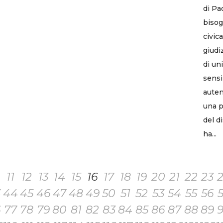
di Pa
bisog
civic
giudi
di un
sensi
auten
una p
del d
ha...
11
12
13
14
15
16
17
18
19
20
21
22
23
3
44
45
46
47
48
49
50
51
52
53
54
55
56
6
77
78
79
80
81
82
83
84
85
86
87
88
89