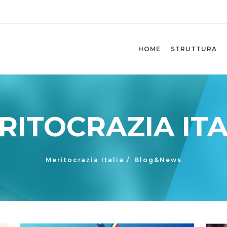
HOME
STRUTTURA
RITOCRAZIA ITA
Meritocrazia Italia
/
Blog&News