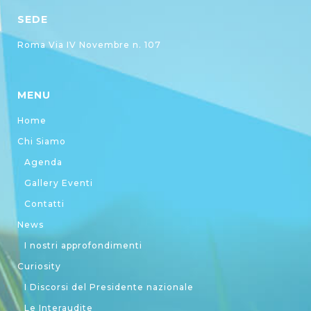
SEDE
Roma Via IV Novembre n. 107
MENU
Home
Chi Siamo
Agenda
Gallery Eventi
Contatti
News
I nostri approfondimenti
Curiosity
I Discorsi del Presidente nazionale
Le Interaudite