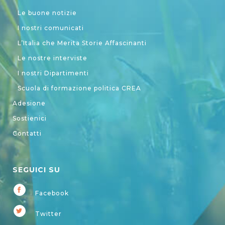
Le buone notizie
I nostri comunicati
L’Italia che Merita Storie Affascinanti
Le nostre interviste
I nostri Dipartimenti
Scuola di formazione politica CREA
Adesione
Sostienici
Contatti
SEGUICI SU
Facebook
Twitter