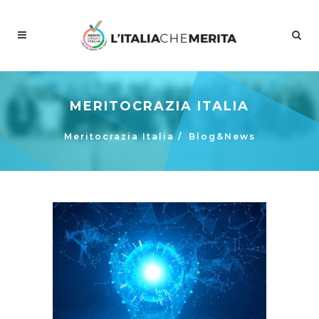
MERITOCRAZIA ITALIA
Meritocrazia Italia
/
Blog&News