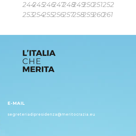
244
245
246
247
248
249
250
251
252
253
254
255
256
257
258
259
260
261
E-MAIL
segreteriadipresidenza@meritocrazia.eu