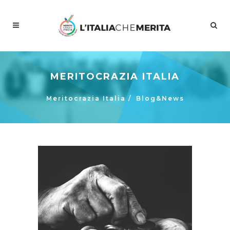
MERITOCRAZIA ITALIA
Meritocrazia Italia
/
Blog&News