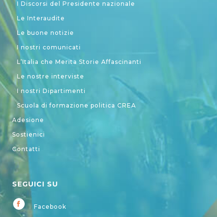
I Discorsi del Presidente nazionale
Le Interaudite
Le buone notizie
I nostri comunicati
L’Italia che Merita Storie Affascinanti
Le nostre interviste
I nostri Dipartimenti
Scuola di formazione politica CREA
Adesione
Sostienici
Contatti
SEGUICI SU
Facebook