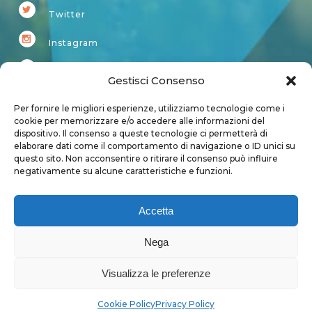
Twitter
Instagram
Youtube
Gestisci Consenso
Kardup
Per fornire le migliori esperienze, utilizziamo tecnologie come i
cookie per memorizzare e/o accedere alle informazioni del
dispositivo. Il consenso a queste tecnologie ci permetterà di
Account
elaborare dati come il comportamento di navigazione o ID unici su
questo sito. Non acconsentire o ritirare il consenso può influire
Login
negativamente su alcune caratteristiche e funzioni.
Logout
Account
Accetta
User page
Nega
Visualizza le preferenze
Privacy Policy
|
Cookie Policy
Cookie Policy
Privacy Policy
Copyright 2018 - Tutti i diritti sono riservati