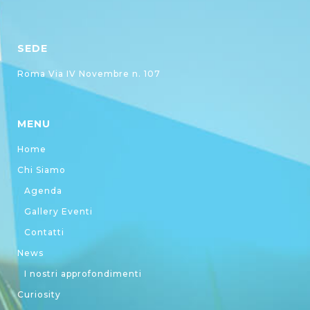
SEDE
Roma Via IV Novembre n. 107
MENU
Home
Chi Siamo
Agenda
Gallery Eventi
Contatti
News
I nostri approfondimenti
Curiosity