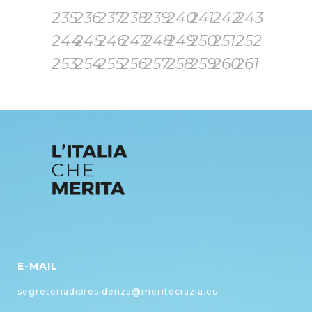
235
236
237
238
239
240
241
242
243
244
245
246
247
248
249
250
251
252
253
254
255
256
257
258
259
260
261
E-MAIL
segreteriadipresidenza@meritocrazia.eu