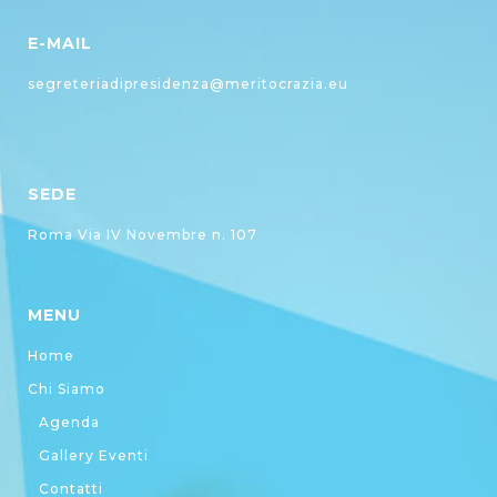
E-MAIL
segreteriadipresidenza@meritocrazia.eu
SEDE
Roma Via IV Novembre n. 107
MENU
Home
Chi Siamo
Agenda
Gallery Eventi
Contatti