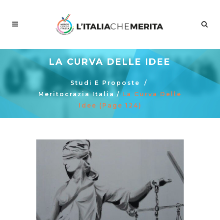
LA CURVA DELLE IDEE
Studi E Proposte
/
Meritocrazia Italia
/
La Curva Delle
Idee
(Page 124)