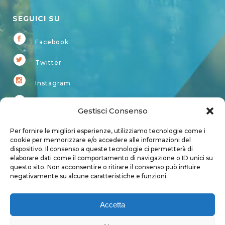
SEGUICI SU
Facebook
Twitter
Instagram
Youtube
Gestisci Consenso
Kardup
Per fornire le migliori esperienze, utilizziamo tecnologie come i
cookie per memorizzare e/o accedere alle informazioni del
dispositivo. Il consenso a queste tecnologie ci permetterà di
Account
elaborare dati come il comportamento di navigazione o ID unici su
questo sito. Non acconsentire o ritirare il consenso può influire
Login
negativamente su alcune caratteristiche e funzioni.
Logout
Account
Accetta
User page