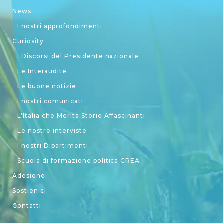
News
I nostri approfondimenti
Curiosity
I Discorsi del Presidente nazionale
Le Interaudite
Le buone notizie
I nostri comunicati
L’Italia che Merita Storie Affascinanti
Le nostre interviste
I nostri Dipartimenti
Scuola di formazione politica CREA
Adesione
Sostienici
Contatti