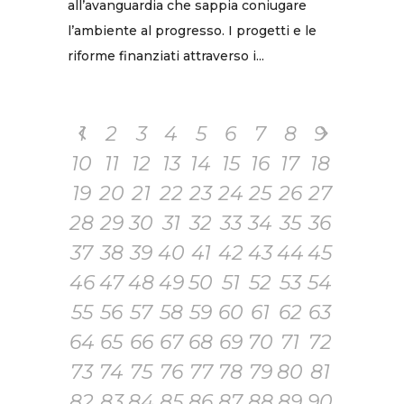
all’avanguardia che sappia coniugare
l’ambiente al progresso. I progetti e le
riforme finanziati attraverso i...
1
2
3
4
5
6
7
8
9
10
11
12
13
14
15
16
17
18
19
20
21
22
23
24
25
26
27
28
29
30
31
32
33
34
35
36
37
38
39
40
41
42
43
44
45
46
47
48
49
50
51
52
53
54
55
56
57
58
59
60
61
62
63
64
65
66
67
68
69
70
71
72
73
74
75
76
77
78
79
80
81
82
83
84
85
86
87
88
89
90