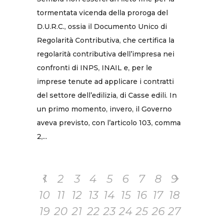
tormentata vicenda della proroga del
D.U.R.C., ossia il Documento Unico di
Regolarità Contributiva, che certifica la
regolarità contributiva dell’impresa nei
confronti di INPS, INAIL e, per le
imprese tenute ad applicare i contratti
del settore dell’edilizia, di Casse edili. In
un primo momento, invero, il Governo
aveva previsto, con l’articolo 103, comma
2,...
1
2
3
4
5
6
7
8
9
10
11
12
13
14
15
16
17
18
19
20
21
22
23
24
25
26
27