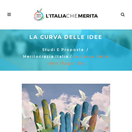
LA CURVA DELLE IDEE
Studi E Proposte
/
Meritocrazia Italia
/
La Curva Delle
Idee
(Page 134)