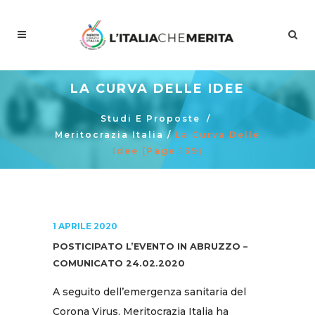
LA CURVA DELLE IDEE
Studi E Proposte
/
Meritocrazia Italia
/
La Curva Delle
Idee
(Page 139)
1 APRILE 2020
POSTICIPATO L’EVENTO IN ABRUZZO –
COMUNICATO 24.02.2020
A seguito dell’emergenza sanitaria del
Corona Virus, Meritocrazia Italia ha