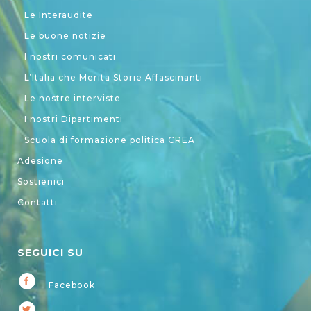
Le Interaudite
Le buone notizie
I nostri comunicati
L’Italia che Merita Storie Affascinanti
Le nostre interviste
I nostri Dipartimenti
Scuola di formazione politica CREA
Adesione
Sostienici
Contatti
SEGUICI SU
Facebook