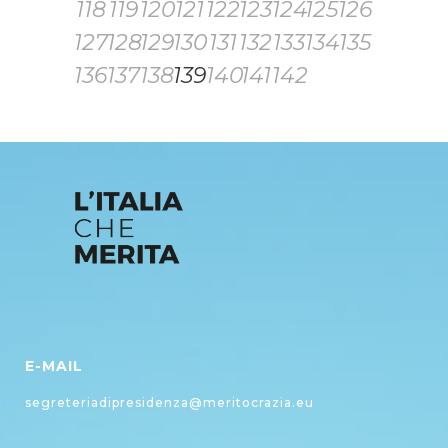
118
119
120
121
122
123
124
125
126
127
128
129
130
131
132
133
134
135
136
137
138
139
140
141
142
E-MAIL
segreteriadipresidenza@meritocrazia.eu