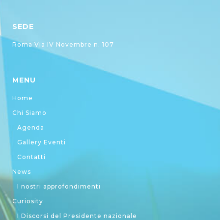
SEDE
Roma Via IV Novembre n. 107
MENU
Home
Chi Siamo
Agenda
Gallery Eventi
Contatti
News
I nostri approfondimenti
Curiosity
I Discorsi del Presidente nazionale