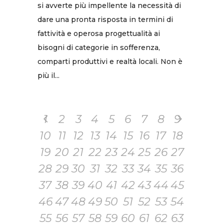
si avverte più impellente la necessità di
dare una pronta risposta in termini di
fattività e operosa progettualità ai
bisogni di categorie in sofferenza,
comparti produttivi e realtà locali. Non è
più il...
1
2
3
4
5
6
7
8
9
10
11
12
13
14
15
16
17
18
19
20
21
22
23
24
25
26
27
28
29
30
31
32
33
34
35
36
37
38
39
40
41
42
43
44
45
46
47
48
49
50
51
52
53
54
55
56
57
58
59
60
61
62
63