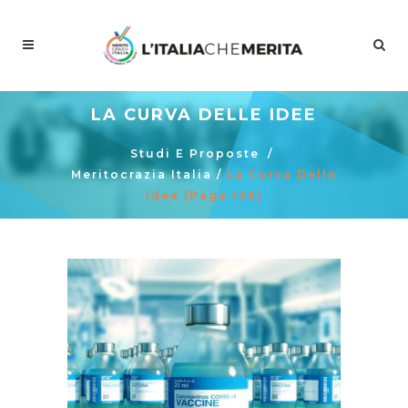
LA CURVA DELLE IDEE
Studi E Proposte
/
Meritocrazia Italia
/
La Curva Delle
Idee
(Page 126)