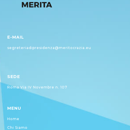
E-MAIL
segreteriadipresidenza@meritocrazia.eu
SEDE
Roma Via IV Novembre n. 107
MENU
Home
Chi Siamo