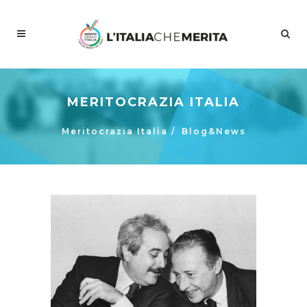
MERITOCRAZIA ITALIA
Meritocrazia Italia
/
Blog&News