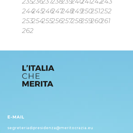
235
236
237
238
239
240
241
242
243
244
245
246
247
248
249
250
251
252
253
254
255
256
257
258
259
260
261
262
E-MAIL
segreteriadipresidenza@meritocrazia.eu