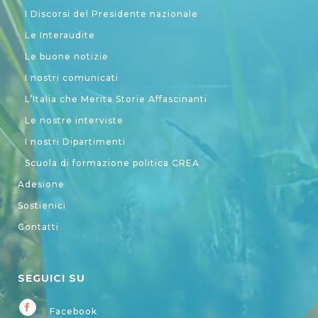
I Discorsi del Presidente nazionale
Le Interaudite
Le buone notizie
I nostri comunicati
L’Italia che Merita Storie Affascinanti
Le nostre interviste
I nostri Dipartimenti
Scuola di formazione politica CREA
Adesione
Sostienici
Contatti
SEGUICI SU
Facebook