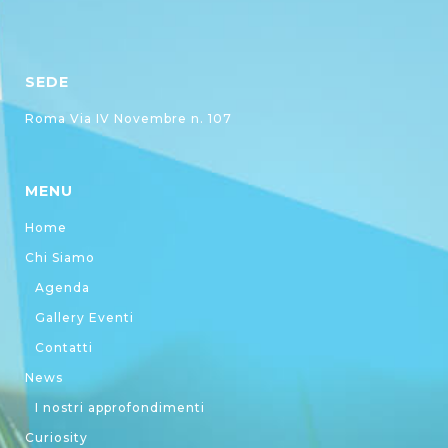
SEDE
Roma Via IV Novembre n. 107
MENU
Home
Chi Siamo
Agenda
Gallery Eventi
Contatti
News
I nostri approfondimenti
Curiosity