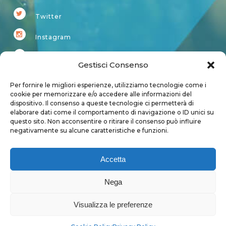
Twitter
Instagram
Youtube
Gestisci Consenso
Kardup
Per fornire le migliori esperienze, utilizziamo tecnologie come i
cookie per memorizzare e/o accedere alle informazioni del
dispositivo. Il consenso a queste tecnologie ci permetterà di
Account
elaborare dati come il comportamento di navigazione o ID unici su
questo sito. Non acconsentire o ritirare il consenso può influire
Login
negativamente su alcune caratteristiche e funzioni.
Logout
Account
Accetta
User page
Nega
Visualizza le preferenze
Privacy Policy
|
Cookie Policy