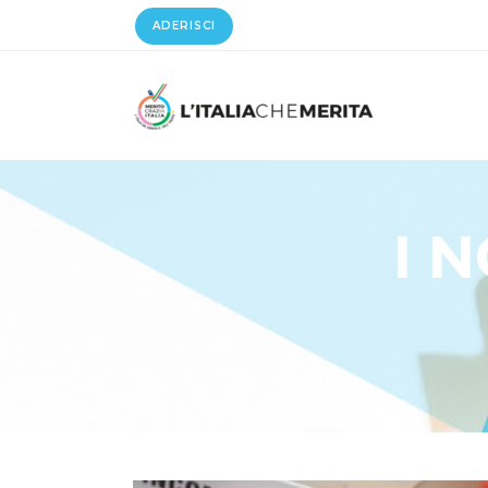
ADERISCI
I 