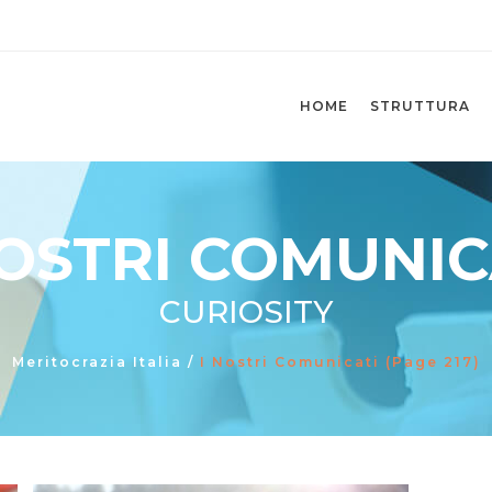
HOME
STRUTTURA
NOSTRI COMUNIC
CURIOSITY
Meritocrazia Italia
/
I Nostri Comunicati
(Page 217)