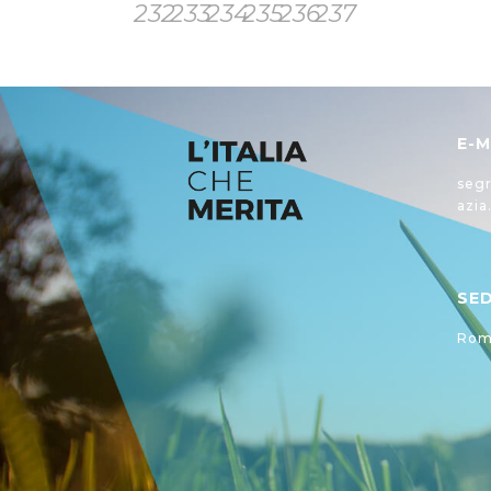
232
233
234
235
236
237
E-M
segr
azia
SE
Roma