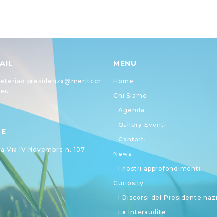
AIL
MENU
eteriadipresidenza@meritocr
Home
.eu
Chi Siamo
Agenda
Gallery Eventi
DE
Contatti
 Via IV Novembre n. 107
News
I nostri approfondimenti
Curiosity
I Discorsi del Presidente naz
Le Interaudite