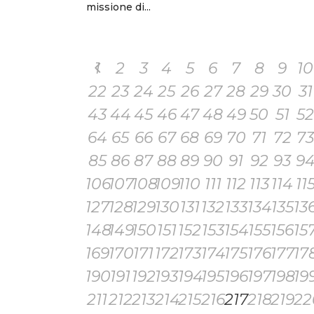
missione di...
1
2
3
4
5
6
7
8
9
10
22
23
24
25
26
27
28
29
30
31
43
44
45
46
47
48
49
50
51
52
64
65
66
67
68
69
70
71
72
73
85
86
87
88
89
90
91
92
93
9
106
107
108
109
110
111
112
113
114
11
127
128
129
130
131
132
133
134
135
13
148
149
150
151
152
153
154
155
156
15
169
170
171
172
173
174
175
176
177
17
190
191
192
193
194
195
196
197
198
19
211
212
213
214
215
216
217
218
219
22