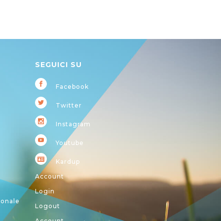
SEGUICI SU
Facebook
Twitter
Instagram
Youtube
Kardup
Account
Login
ionale
Logout
Account