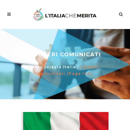
I NOSTRI COMUNICATI
Meritocrazia Italia
/
I Nostri
Comunicati
(Page 140)