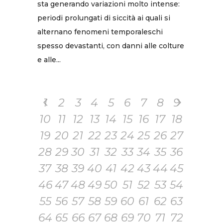
sta generando variazioni molto intense:
periodi prolungati di siccità ai quali si
alternano fenomeni temporaleschi
spesso devastanti, con danni alle colture
e alle...
1
2
3
4
5
6
7
8
9
10
11
12
13
14
15
16
17
18
19
20
21
22
23
24
25
26
27
28
29
30
31
32
33
34
35
36
37
38
39
40
41
42
43
44
45
46
47
48
49
50
51
52
53
54
55
56
57
58
59
60
61
62
63
64
65
66
67
68
69
70
71
72