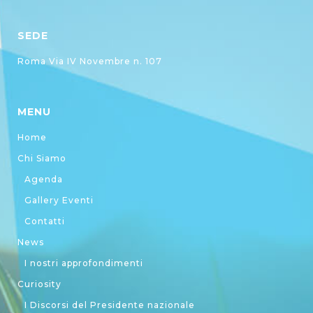
SEDE
Roma Via IV Novembre n. 107
MENU
Home
Chi Siamo
Agenda
Gallery Eventi
Contatti
News
I nostri approfondimenti
Curiosity
I Discorsi del Presidente nazionale