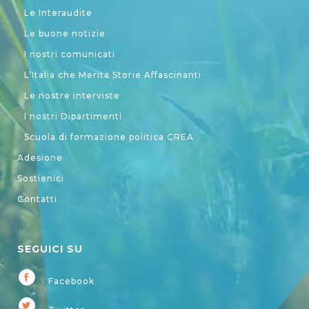
Le Interaudite
Le buone notizie
I nostri comunicati
L’Italia che Merita Storie Affascinanti
Le nostre interviste
I nostri Dipartimenti
Scuola di formazione politica CREA
Adesione
Sostienici
Contatti
SEGUICI SU
Facebook