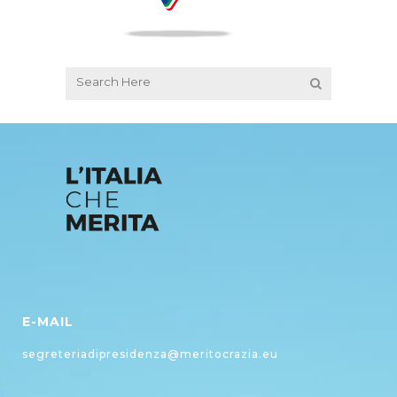
E-MAIL
segreteriadipresidenza@meritocrazia.eu