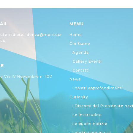
AIL
MENU
eteriadipresidenza@meritocr
Home
.eu
Chi Siamo
Agenda
Gallery Eventi
DE
Contatti
 Via IV Novembre n. 107
News
I nostri approfondimenti
Curiosity
I Discorsi del Presidente naz
Le Interaudite
Le buone notizie
I nostri comunicati