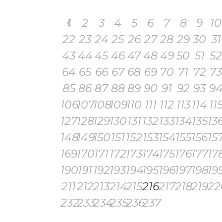
1
2
3
4
5
6
7
8
9
10
22
23
24
25
26
27
28
29
30
31
43
44
45
46
47
48
49
50
51
52
64
65
66
67
68
69
70
71
72
73
85
86
87
88
89
90
91
92
93
9
106
107
108
109
110
111
112
113
114
11
127
128
129
130
131
132
133
134
135
13
148
149
150
151
152
153
154
155
156
15
169
170
171
172
173
174
175
176
177
17
190
191
192
193
194
195
196
197
198
19
211
212
213
214
215
216
217
218
219
22
232
233
234
235
236
237