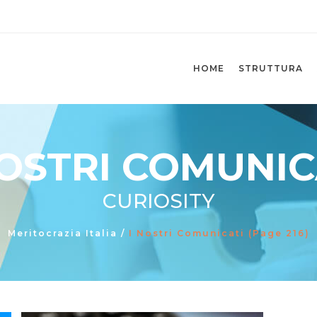
HOME
STRUTTURA
NOSTRI COMUNIC
CURIOSITY
Meritocrazia Italia
/
I Nostri Comunicati
(Page 216)