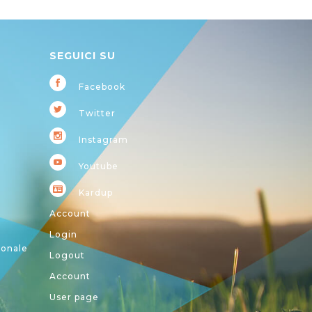
SEGUICI SU
Facebook
Twitter
Instagram
Youtube
Kardup
Account
Login
ionale
Logout
Account
User page