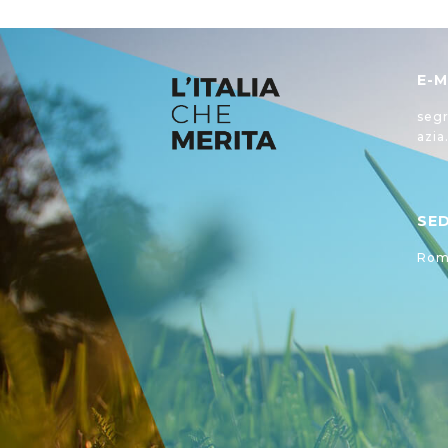
E-M
segr
azia
SE
Roma